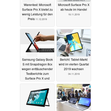
Warentest: Microsoft
Microsoft Surface Pro X
Surface Pro X bietet zu
ab heute im Handel
wenig Leistung für den
19.11.2019
Preis
11.12.2019
Samsung Galaxy Book
Bericht: Tablet-Markt
S mit Snapdragon 8cx
wird im vierten Quartal
wegen enttäuschender
2019 wachsen
Testberichte zum
04.11.2019
Surface Pro X und
Intels Druck
gestrichen?
06.11.2019