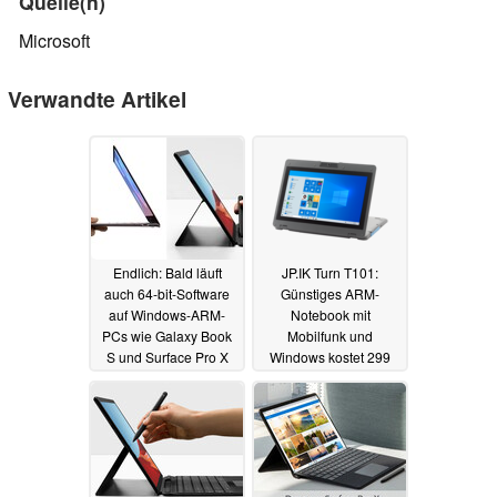
Quelle(n)
Microsoft
Verwandte Artikel
Endlich: Bald läuft
JP.IK Turn T101:
auch 64-bit-Software
Günstiges ARM-
auf Windows-ARM-
Notebook mit
PCs wie Galaxy Book
Mobilfunk und
S und Surface Pro X
Windows kostet 299
Dollar
18.05.2020
17.01.2020