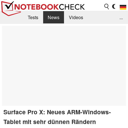
Tests
News
Videos
...
Benchmarks & Tech
Externe Tests
Kaufberatung
Deals
Suche
Jobs
Forum
Surface Pro X: Neues ARM-Windows-
Tablet mit sehr dünnen Rändern