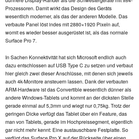
dünnere Display-Ränder als die Schwestergeräte mit x64-
Prozessoren. Damit wirkt das Design des Geräts
wesentlich moderner, als das der anderen Modelle. Das
verbaute Panel löst indes mit 2880×1920 Pixeln auf,
womit es wieder besser ausgerüstet ist, als das normale
Surface Pro 7.
In Sachen Konnektivität hat sich Microsoft endlich auch
dazu entschlossen auf USB Type C zu setzen und verbaut
hier gleich zwei dieser Anschlüsse, mit denen sich jeweils
auch 4k-Monitore ansteuern lassen. Dank der verbauten
ARM-Hardware ist das Convertible wesentlich dünner als
andere Windows-Tablets und kommt an der dicksten Stelle
gerade einmal auf 5,3mm und wiegt nur 0,75kg. Trotz der
geringen Dicke verfügt das Tablet über ein Feature, das
man von Tablets, gerade im Hochpreissegment, eigentlich
gar nicht mehr kennt: Eine austauschbare Festplatte. So
verfügt das Surface Pro X auf der Rückseite über einen