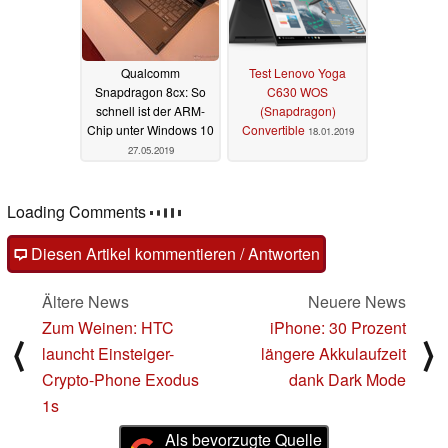
Qualcomm
Test Lenovo Yoga
Snapdragon 8cx: So
C630 WOS
schnell ist der ARM-
(Snapdragon)
Chip unter Windows 10
Convertible
18.01.2019
27.05.2019
Loading Comments
Diesen Artikel kommentieren / Antworten
Ältere News
Neuere News
Zum Weinen: HTC
iPhone: 30 Prozent
⟨
⟩
launcht Einsteiger-
längere Akkulaufzeit
Crypto-Phone Exodus
dank Dark Mode
1s
Als bevorzugte Quelle