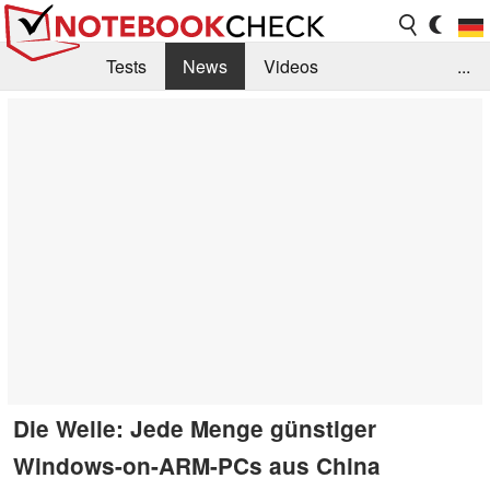
Tests
News
Videos
...
Benchmarks & Tech
Externe Tests
Kaufberatung
Deals
Suche
Jobs
Forum
Die Welle: Jede Menge günstiger
Windows-on-ARM-PCs aus China