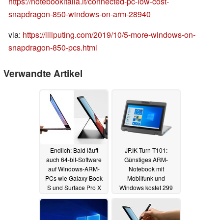
https://notebookitalia.it/connected-pc-low-cost-
snapdragon-850-windows-on-arm-28940
via:
https://liliputing.com/2019/10/5-more-windows-on-
snapdragon-850-pcs.html
Verwandte Artikel
Endlich: Bald läuft
JP.IK Turn T101:
auch 64-bit-Software
Günstiges ARM-
auf Windows-ARM-
Notebook mit
PCs wie Galaxy Book
Mobilfunk und
S und Surface Pro X
Windows kostet 299
Dollar
18.05.2020
17.01.2020