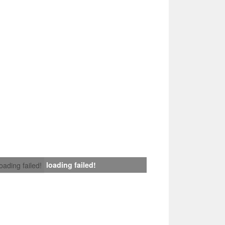
loading failed!
loading failed!