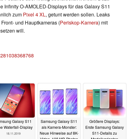
ie Infinity O-AMOLED-Displays für das Galaxy S11
hnlich zum
Pixel 4 XL
, getunt werden sollen. Leaks
 Front- und Hauptkameras (
Periskop-Kamera
) mit
etzen will.
397281038368768
msung Galaxy S11
Samsung Galaxy S11
Größere Displays:
e Waterfall-Display
als Kamera-Monster:
Erste Samsung Galaxy
Neue Hinweise auf 8K-
S11-Details zu
18.11.2019
Video, 108 MP-Photos
Modellvarianten