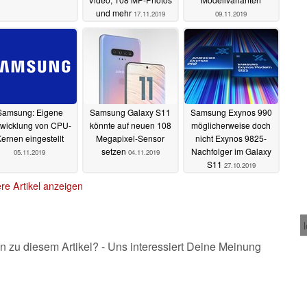
und mehr
17.11.2019
09.11.2019
Samsung: Eigene
Samsung Galaxy S11
Samsung Exynos 990
twicklung von CPU-
könnte auf neuen 108
möglicherweise doch
ernen eingestellt
Megapixel-Sensor
nicht Exynos 9825-
setzen
Nachfolger im Galaxy
05.11.2019
04.11.2019
S11
27.10.2019
re Artikel anzeigen
n zu diesem Artikel? - Uns interessiert Deine Meinung