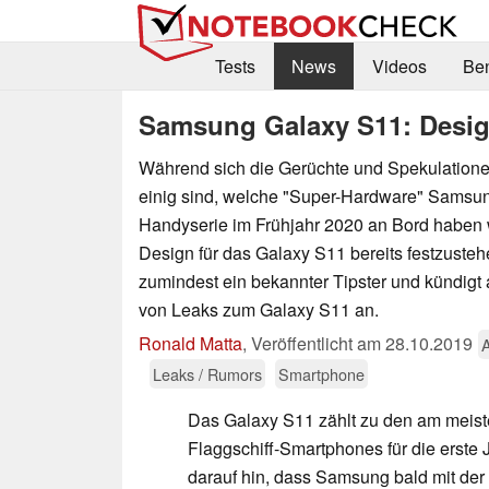
Tests
News
Videos
Be
Samsung Galaxy S11: Design
Während sich die Gerüchte und Spekulatione
einig sind, welche "Super-Hardware" Samsu
Handyserie im Frühjahr 2020 an Bord haben w
Design für das Galaxy S11 bereits festzuste
zumindest ein bekannter Tipster und kündigt
von Leaks zum Galaxy S11 an.
Ronald Matta
,
Veröffentlicht am
28.10.2019
Leaks / Rumors
Smartphone
Das Galaxy S11 zählt zu den am meist
Flaggschiff-Smartphones für die erste
darauf hin, dass Samsung bald mit der