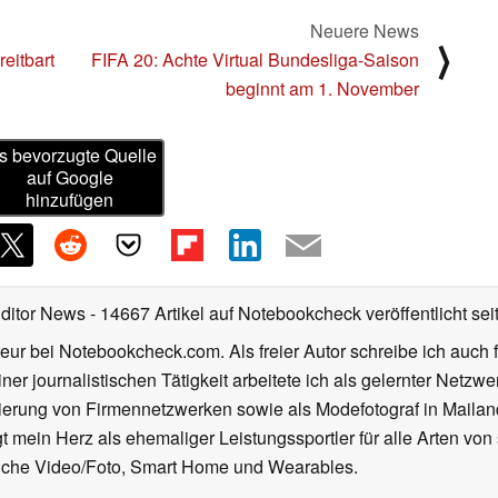
Neuere News
⟩
eitbart
FIFA 20: Achte Virtual Bundesliga-Saison
beginnt am 1. November
s bevorzugte Quelle
auf Google
hinzufügen
Editor News
- 14667 Artikel auf Notebookcheck veröffentlicht
sei
eur bei Notebookcheck.com. Als freier Autor schreibe ich auch 
ner journalistischen Tätigkeit arbeitete ich als gelernter Netzw
ierung von Firmennetzwerken sowie als Modefotograf in Mailan
 mein Herz als ehemaliger Leistungssportler für alle Arten von
reiche Video/Foto, Smart Home und Wearables.