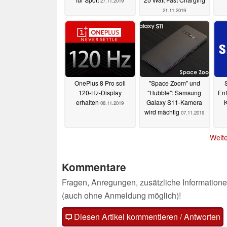
27.11.2019
21.11.2019
OnePlus 8 Pro soll
"Space Zoom" und
120-Hz-Display
"Hubble": Samsung
En
erhalten
Galaxy S11-Kamera
K
08.11.2019
wird mächtig
07.11.2019
Weite
Kommentare
Fragen, Anregungen, zusätzliche Informatione
(auch ohne Anmeldung möglich)!
Diesen Artikel kommentieren / Antworten