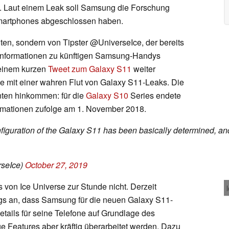
. Laut einem Leak soll Samsung die Forschung
artphones abgeschlossen haben.
n, sondern von Tipster @UniverseIce, der bereits
binformationen zu künftigen Samsung-Handys
seinem kurzen
Tweet zum Galaxy S11
weiter
ze mit einer wahren Flut von Galaxy S11-Leaks. Die
nten hinkommen: für die
Galaxy S10
Series endete
rmationen zufolge am 1. November 2018.
iguration of the Galaxy S11 has been basically determined, an
rseIce)
October 27, 2019
 von Ice Universe zur Stunde nicht. Derzeit
ngs an, dass Samsung für die neuen Galaxy S11-
tails für seine Telefone auf Grundlage des
ge Features aber kräftig überarbeitet werden. Dazu