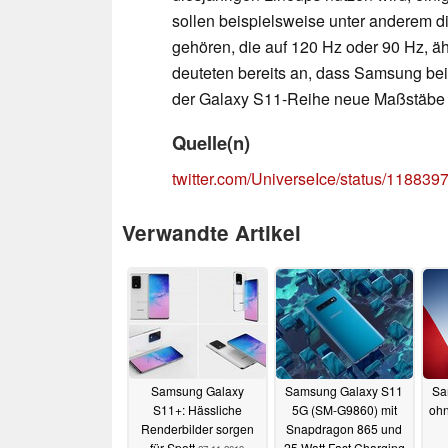
sollen beispielsweise unter anderem d
gehören, die auf 120 Hz oder 90 Hz, ä
deuteten bereits an, dass Samsung bei
der Galaxy S11-Reihe neue Maßstäbe s
Quelle(n)
twitter.com/UniverseIce/status/1188
Verwandte Artikel
Samsung Galaxy
Samsung Galaxy S11
Sa
S11+: Hässliche
5G (SM-G9860) mit
ohn
Renderbilder sorgen
Snapdragon 865 und
für Spott
25 Watt Fast Charging