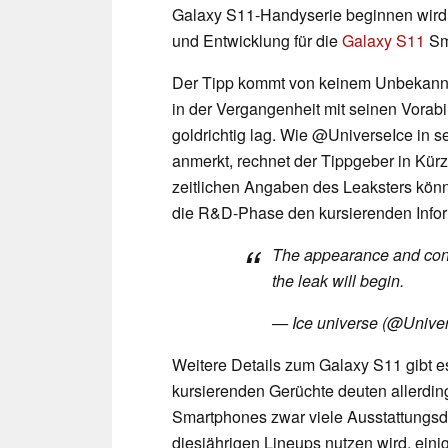
Galaxy S11-Handyserie beginnen wird
und Entwicklung für die
Galaxy S11
Sm
Der Tipp kommt von keinem Unbekannte
in der Vergangenheit mit seinen Vora
goldrichtig lag. Wie @UniverseIce in 
anmerkt, rechnet der Tippgeber in Kür
zeitlichen Angaben des Leaksters kön
die R&D-Phase den kursierenden Info
The appearance and conf
the leak will begin.
— Ice universe (@Unive
Weitere Details zum Galaxy S11 gibt es
kursierenden Gerüchte deuten allerdi
Smartphones zwar viele Ausstattungsde
diesjährigen Lineups nutzen wird, eini