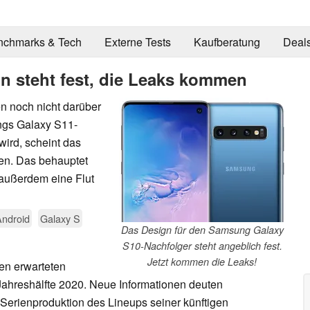
nchmarks & Tech
Externe Tests
Kaufberatung
Deal
 steht fest, die Leaks kommen
n noch nicht darüber
ngs Galaxy S11-
ird, scheint das
hen. Das behauptet
 außerdem eine Flut
Android
Galaxy S
Das Design für den Samsung Galaxy
S10-Nachfolger steht angeblich fest.
Jetzt kommen die Leaks!
en erwarteten
 Jahreshälfte 2020. Neue Informationen deuten
 Serienproduktion des Lineups seiner künftigen