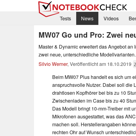
Tests
News
Videos
Be
MW07 Go und Pro: Zwei neue
Master & Dynamic erweitert das Angebot an 
zwei neue, unterschiedliche Modellvarianten.
Silvio Werner
,
Veröffentlicht am
18.10.2019
Beim MW07 Plus handelt es sich um ei
anspruchsvolle Nutzer. Dabei soll die L
drahtlosen Kopfhörer bei bis zu 10 Stu
Zwischenladen im Case bis zu 40 Stund
Das Modell bringt 10-mm-Treiber mit un
Mikrofonen ausgestattet, was das AN
machen soll. Herstellerangaben könne
rechten Ohr auf Wunsch unterschiedli