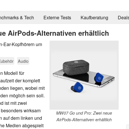
nchmarks & Tech
Externe Tests
Kaufberatung
Deal
 AirPods-Alternativen erhältlich
In-Ear-Kopfhörern um
Zubehör
Audio
n Modell für
aufzeit der komplett
nden liegen, wobei mit
en möglich sein soll.
d ist mit zwei
C besonders wirksam
MW07 Go und Pro: Zwei neue
n auf dem linken und
AirPods-Alternativen erhältlich
che Medien abgespielt