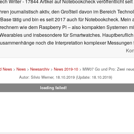
Tech Writer
- 17844 Artikel auf Notebookcheck veröffentlicht
seit
ahren journalistisch aktiv, den Großteil davon im Bereich Techn
se tätig und bin es seit 2017 auch für Notebookcheck. Mein ak
rechnern wie dem Raspberry Pi – also kompakten Systemen mit
n Wearables und insbesondere für Smartwatches. Hauptberuflich
Zusammenhänge noch die Interpretation komplexer Messungen f
Kon
nd News
>
News
>
Newsarchiv
>
News 2019-10
> MW07 Go und Pro: Zwei neue A
Autor: Silvio Werner, 18.10.2019 (Update: 18.10.2019)
loading failed!