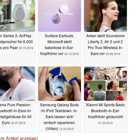
n Series 3: AirPlay-
Surface Earbuds:
Anker stellt Soundcore
tsprecher für 6.000
Microsoft stellt
Liberty 2, Air 2 und 2
o pro Paar
kabellose In-Ear-
Pro True Wireless In-
20.10.2019
Kopfhörer vor
Ears vor
02.10.2019
25.09.2019
ma Pure Passion:
Samsung Galaxy Buds
Xiaomi Mi Sports Basic
uetooth-In-Ears im
im iFixit Teardown: In-
Bluetooth-In-Ear-
tallgehäuse für 40
Ears lassen sich
Kopfhörer gelauncht
Euro
einfach reparieren
02.07.2019
01.03.2019
(Video)
13.03.2019
re Artikel anzeigen