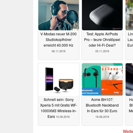
V-Modas neuer M-200
Test: Apple AirPods
Lin
Studiokopfhörer
Pro – teure Ohrstöpsel
Lau
erreicht 40.000 Hz
oder Hi-Fi-Deal?
Eur
06.11.2019
03.11.2019
Schnell sein: Sony
Acme BH107:
Ha
Xperia 5 mit Gratis WF-
Bluetooth Neckband
Bl
1000XM3 Wireless-In-
In-Ears für 30 Euro
Me
Ears
10.09.2019
19.08.2019
Weite