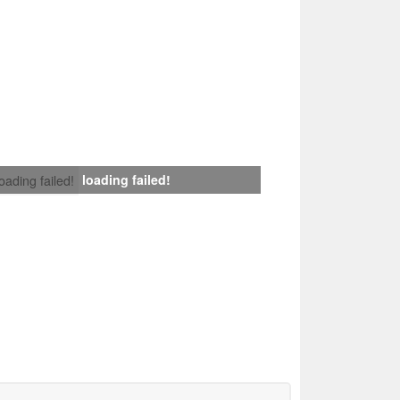
loading failed!
loading failed!