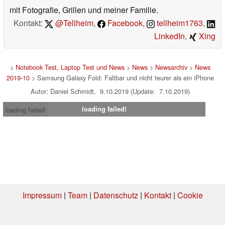
mit Fotografie, Grillen und meiner Familie.
Kontakt:
@Tellheim
,
Facebook
,
tellheim1763
,
LinkedIn
,
Xing
>
Notebook Test, Laptop Test und News
>
News
>
Newsarchiv
>
News
2019-10
> Samsung Galaxy Fold: Faltbar und nicht teurer als ein iPhone
Autor: Daniel Schmidt, 9.10.2019 (Update: 7.10.2019)
loading failed!
loading failed!
Impressum
|
Team
|
Datenschutz
|
Kontakt
|
Cookie
Einstellungen
| 07.08.2026 00:19
* Beim Kauf über einen Affiliate-Link kann Notebookcheck eine Vergütung