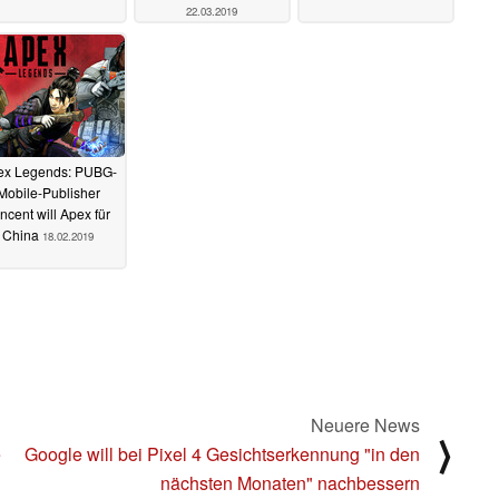
22.03.2019
ex Legends: PUBG-
Mobile-Publisher
ncent will Apex für
China
18.02.2019
Neuere News
⟩
e
Google will bei Pixel 4 Gesichtserkennung "in den
nächsten Monaten" nachbessern