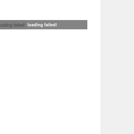
loading failed!
loading failed!