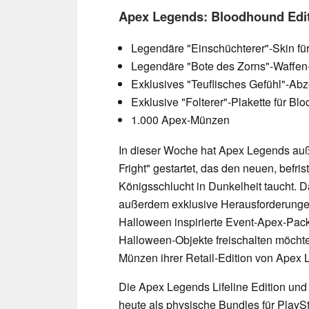
Apex Legends: Bloodhound Edi
Legendäre "Einschüchterer"-Skin f
Legendäre "Bote des Zorns"-Waffen
Exklusives "Teuflisches Gefühl"-Ab
Exklusive "Folterer"-Plakette für B
1.000 Apex-Münzen
In dieser Woche hat Apex Legends au
Fright" gestartet, das den neuen, befri
Königsschlucht in Dunkelheit taucht. 
außerdem exklusive Herausforderungen
Halloween inspirierte Event-Apex-Pack
Halloween-Objekte freischalten möchte
Münzen ihrer Retail-Edition von Apex 
Die Apex Legends Lifeline Edition un
heute als physische Bundles für PlayS