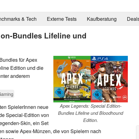
nchmarks & Tech
Externe Tests
Kaufberatung
Deal
ion-Bundles Lifeline und
-Bundles für Apex
ine Edition und die
unter anderem
Gaming
Apex Legends: Special Edition-
ten SpielerInnen neue
Bundles Lifeline und Bloodhound
ede Special-Edition von
Edition.
Legenden-Skin, ein Set
en sowie Apex-Münzen, die von Spielern nach