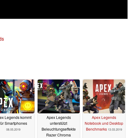
ds
ex Legends kommt
Apex Legends
Apex Legends
für Smartphones
unterstützt
Notebook und Desktop
Beleuchtungseffekte
Benchmarks
08.05.2019
13.03.2019
Razer Chroma