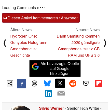
Loading Comments
Diesen Artikel kommentieren / Antworten
Ältere News
Neuere News
Hydrogen One:
Dank Samsung kommen
⟨
⟩
Gehyptes Hologramm-
2020 günstigere
Smartphone ist
Smartphones mit 12 GB
Geschichte
RAM und UFS 3.0
Als bevorzugte Quelle
auf Google
hinzufügen
Silvio Werner
- Senior Tech Writer
-