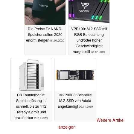
Die Preise für NAND-
VPR100: M.2-SSD mit
Speicher sollen 2020
RGB-Beleuchtung
enorm steigen
und/oder hoher
04.01.2020
Geschwindigkeit
vorgestellt
08.12.2019
D8 Thunterbolt 3:
IM2P33E8: Schnelle
Speicherlösung ist
M.2-SSD von Adata
schnell, bis zu 112
angekündigt
09.11.2019
Terabyte groß und
erweiterbar
20.11.2019
Weitere Artikel
anzeigen