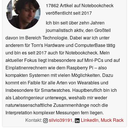
17862 Artikel auf Notebookcheck
veröffentlicht
seit 2017
Ich bin seit über zehn Jahren
journalistisch aktiv, den Großteil
davon im Bereich Technologie. Dabei war ich unter
anderem für Tom's Hardware und ComputerBase tätig
und bin es seit 2017 auch für Notebookcheck. Mein
aktueller Fokus liegt insbesondere auf Mini-PCs und auf
Einplatinenrechnern wie dem Raspberry Pi – also
kompakten Systemen mit vielen Möglichkeiten. Dazu
kommt ein Faible für alle Arten von Wearables und
insbesondere für Smartwatches. Hauptberuflich bin ich
als Laboringenieur unterwegs, weshalb mir weder
naturwissenschaftliche Zusammenhänge noch die
Interpretation komplexer Messungen fern liegen.
Kontakt:
silvio39191
,
LinkedIn
,
Muck Rack