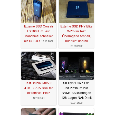
Externe SSD Corsair
Externe SSD PNY Elite
EX100U im Test:
X-Pro im Test:
Manchmal schneller
Überragend schnell,
als USB 3.1
nur nicht überall
12.10.2022
20.09.2022
Test Crucial MX500
SK Hynix Gold P31
4TB – SATA-SSD mit
und Platinum P31:
extrem viel Platz
NVMe-SSDs bringen
128-Lagen-NAND mit
12.10.2021
07.01.2020