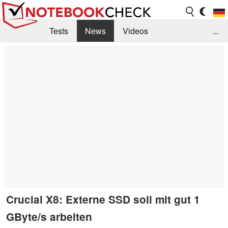
Tests
News
Videos
...
Benchmarks & Tech
Externe Tests
Kaufberatung
Deals
Suche
Jobs
Forum
Crucial X8: Externe SSD soll mit gut 1
GByte/s arbeiten