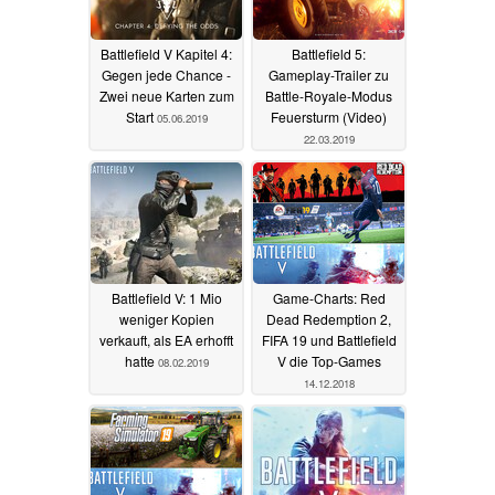
Battlefield V Kapitel 4:
Battlefield 5:
Gegen jede Chance -
Gameplay-Trailer zu
Zwei neue Karten zum
Battle-Royale-Modus
Start
Feuersturm (Video)
05.06.2019
22.03.2019
Battlefield V: 1 Mio
Game-Charts: Red
weniger Kopien
Dead Redemption 2,
verkauft, als EA erhofft
FIFA 19 und Battlefield
hatte
V die Top-Games
08.02.2019
14.12.2018