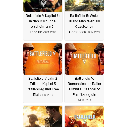
Battlefield V Kapitel 6:
Battlefield 5: Wake
In den Dschungel
Island Map feiert als
erscheint am 6.
Klassiker ein
Februar
Comeback
29.01.2020
09.12.2019
Battlefield V Jahr 2
Battlefield V:
Edition, Kapitel 5
Bombastischer Trailer
Pazifikkrieg und Free
stimmt auf Kapitel 5:
Trial
Pazifikkrieg ein
31.10.2019
24.10.2019