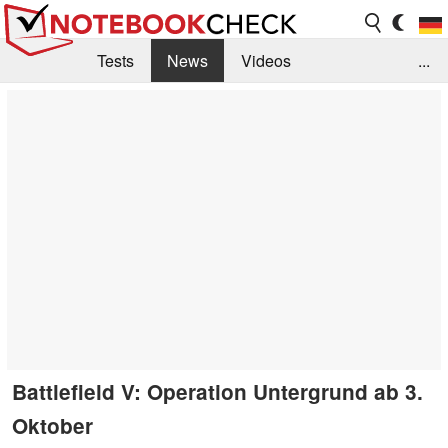
Tests
News
Videos
...
Benchmarks & Tech
Externe Tests
Kaufberatung
Deals
Suche
Jobs
Forum
Battlefield V: Operation Untergrund ab 3.
Oktober