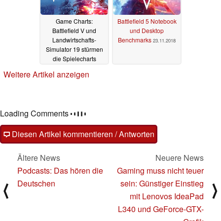
Game Charts:
Battlefield 5 Notebook
Battlefield V und
und Desktop
Landwirtschafts-
Benchmarks
23.11.2018
Simulator 19 stürmen
die Spielecharts
30.11.2018
Weitere Artikel anzeigen
Loading Comments
Diesen Artikel kommentieren / Antworten
Ältere News
Neuere News
Podcasts: Das hören die
Gaming muss nicht teuer
Deutschen
sein: Günstiger Einstieg
⟨
⟩
mit Lenovos IdeaPad
L340 und GeForce-GTX-