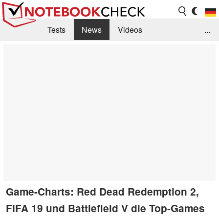
Tests
News
Videos
...
Benchmarks & Tech
Externe Tests
Kaufberatung
Deals
Suche
Jobs
Forum
Game-Charts: Red Dead Redemption 2,
FIFA 19 und Battlefield V die Top-Games