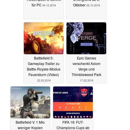
für PC
Oktober
04.10.2019
02.10.2019
Battlefield 5:
Epic Games
Gameplay-Trailer zu
verschenkt Axiom
Battle-Royale-Modus
Verge und
Feuersturm (Video)
Thimbleweed Park
22.03.2019
17.02.2019
Battlefield V: 1 Mio
FIFA 19: FUT-
weniger Kopien
Champions-Cups ab