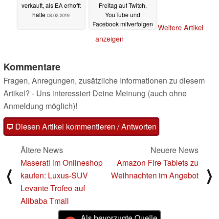
verkauft, als EA erhofft
Freitag auf Twitch,
hatte
YouTube und
08.02.2019
Facebook mitverfolgen
Weitere Artikel
24.01.2019
anzeigen
Kommentare
Fragen, Anregungen, zusätzliche Informationen zu diesem
Artikel? - Uns interessiert Deine Meinung (auch ohne
Anmeldung möglich)!
Diesen Artikel kommentieren / Antworten
Ältere News
Neuere News
Maserati im Onlineshop
Amazon Fire Tablets zu
⟨
⟩
kaufen: Luxus-SUV
Weihnachten im Angebot
Levante Trofeo auf
Alibaba Tmall
Als bevorzugte Quelle