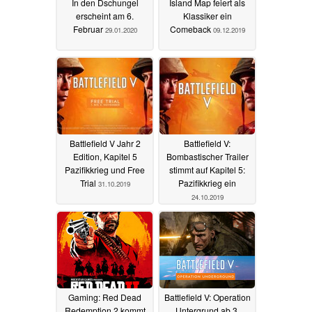
In den Dschungel
Island Map feiert als
erscheint am 6.
Klassiker ein
Februar
Comeback
29.01.2020
09.12.2019
Battlefield V Jahr 2
Battlefield V:
Edition, Kapitel 5
Bombastischer Trailer
Pazifikkrieg und Free
stimmt auf Kapitel 5:
Trial
Pazifikkrieg ein
31.10.2019
24.10.2019
Gaming: Red Dead
Battlefield V: Operation
Redemption 2 kommt
Untergrund ab 3.