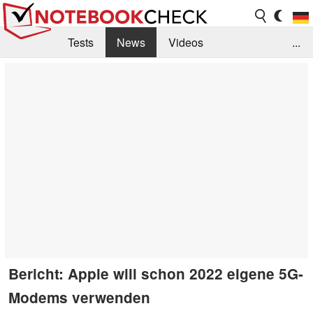
Tests
News
Videos
...
Benchmarks & Tech
Externe Tests
Kaufberatung
Deals
Suche
Jobs
Forum
Bericht: Apple will schon 2022 eigene 5G-
Modems verwenden