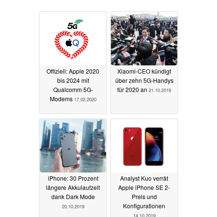
Offiziell: Apple 2020
Xiaomi-CEO kündigt
bis 2024 mit
über zehn 5G-Handys
Qualcomm 5G-
für 2020 an
21.10.2019
Modems
17.02.2020
iPhone: 30 Prozent
Analyst Kuo verrät
längere Akkulaufzeit
Apple iPhone SE 2-
dank Dark Mode
Preis und
Konfigurationen
20.10.2019
14.10.2019