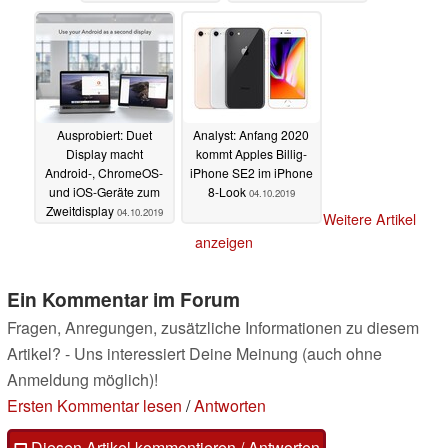
06.10.2019
Ausprobiert: Duet
Analyst: Anfang 2020
Display macht
kommt Apples Billig-
Android-, ChromeOS-
iPhone SE2 im iPhone
und iOS-Geräte zum
8-Look
04.10.2019
Zweitdisplay
04.10.2019
Weitere Artikel
anzeigen
Ein Kommentar im Forum
Fragen, Anregungen, zusätzliche Informationen zu diesem
Artikel? - Uns interessiert Deine Meinung (auch ohne
Anmeldung möglich)!
Ersten Kommentar lesen
/
Antworten
Diesen Artikel kommentieren / Antworten