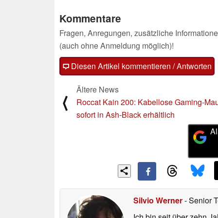
Kommentare
Fragen, Anregungen, zusätzliche Informatione
(auch ohne Anmeldung möglich)!
Diesen Artikel kommentieren / Antworten
Ältere News
⟨
Roccat Kain 200: Kabellose Gaming-Ma
sofort in Ash-Black erhältlich
Al
Silvio Werner
- Senior 
Ich bin seit über zehn J