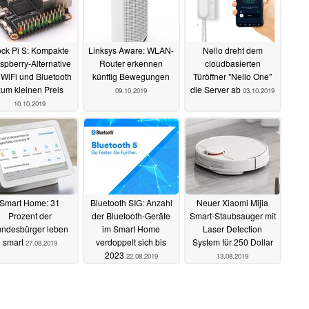
ck Pi S: Kompakte
Linksys Aware: WLAN-
Nello dreht dem
spberry-Alternative
Router erkennen
cloudbasierten
 WiFi und Bluetooth
künftig Bewegungen
Türöffner "Nello One"
zum kleinen Preis
die Server ab
09.10.2019
03.10.2019
10.10.2019
Smart Home: 31
Bluetooth SIG: Anzahl
Neuer Xiaomi Mijia
Prozent der
der Bluetooth-Geräte
Smart-Staubsauger mit
ndesbürger leben
im Smart Home
Laser Detection
smart
verdoppelt sich bis
System für 250 Dollar
27.08.2019
2023
22.08.2019
13.08.2019