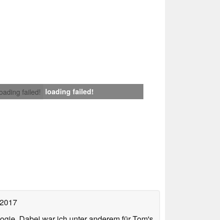
loading failed!
loading failed!
 2017
ologie. Dabei war ich unter anderem für Tom's