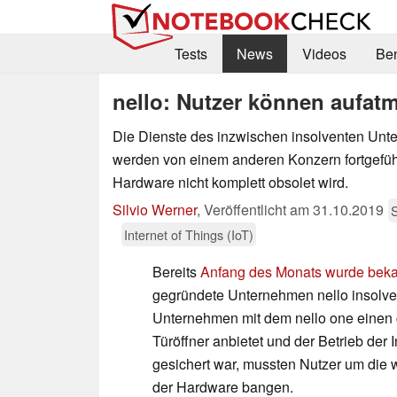
Tests
News
Videos
Be
nello: Nutzer können aufatm
Die Dienste des inzwischen insolventen Unt
werden von einem anderen Konzern fortgeführ
Hardware nicht komplett obsolet wird.
Silvio Werner
,
Veröffentlicht am
31.10.2019
Internet of Things (IoT)
Bereits
Anfang des Monats wurde bek
gegründete Unternehmen nello insolven
Unternehmen mit dem nello one einen 
Türöffner anbietet und der Betrieb der In
gesichert war, mussten Nutzer um die 
der Hardware bangen.