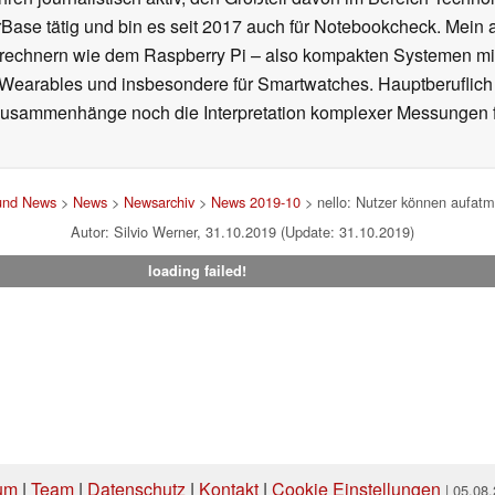
se tätig und bin es seit 2017 auch für Notebookcheck. Mein ak
rechnern wie dem Raspberry Pi – also kompakten Systemen mit
n Wearables und insbesondere für Smartwatches. Hauptberuflich
Zusammenhänge noch die Interpretation komplexer Messungen f
 und News
>
News
>
Newsarchiv
>
News 2019-10
> nello: Nutzer können aufatme
Autor: Silvio Werner, 31.10.2019 (Update: 31.10.2019)
loading failed!
um
|
Team
|
Datenschutz
|
Kontakt
|
Cookie Einstellungen
| 05.08