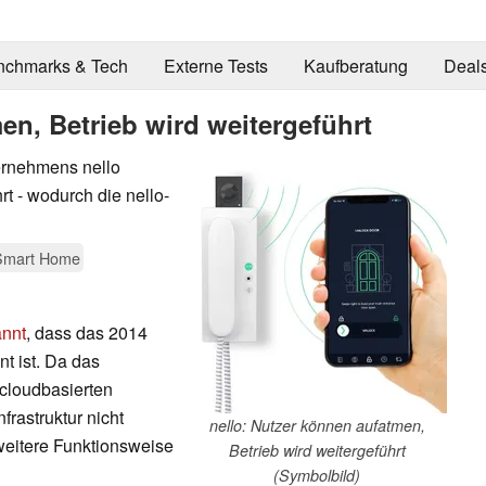
nchmarks & Tech
Externe Tests
Kaufberatung
Deal
en, Betrieb wird weitergeführt
ernehmens nello
t - wodurch die nello-
Smart Home
annt
, dass das 2014
t ist. Da das
cloudbasierten
frastruktur nicht
nello: Nutzer können aufatmen,
weitere Funktionsweise
Betrieb wird weitergeführt
(Symbolbild)