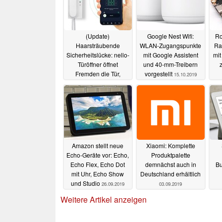
(Update)
Google Nest Wifi:
Ro
Haarsträubende
WLAN-Zugangspunkte
Ra
Sicherheitslücke: nello-
mit Google Assistent
mit
Türöffner öffnet
und 40-mm-Treibern
Fremden die Tür,
vorgestellt
15.10.2019
Update lässt auf sich
warten
30.01.2020
Amazon stellt neue
Xiaomi: Komplette
Echo-Geräte vor: Echo,
Produktpalette
Echo Flex, Echo Dot
demnächst auch in
Bu
mit Uhr, Echo Show
Deutschland erhältlich
und Studio
26.09.2019
03.09.2019
Weitere Artikel anzeigen