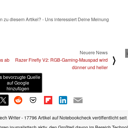
n zu diesem Artikel? - Uns interessiert Deine Meinung
Neuere News
⟩
us ab
Razer Firefly V2: RGB-Gaming-Mauspad wird
dünner und heller
s bevorzugte Quelle
auf Google
hinzufügen
Tech Writer
- 17796 Artikel auf Notebookcheck veröffentlicht
seit
ahren journalistisch aktiv, den Großteil davon im Bereich Techn