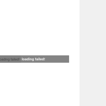
loading failed!
loading failed!