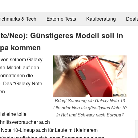
nchmarks & Tech
Externe Tests
Kaufberatung
Deal
e/Neo): Günstigeres Modell soll in
opa kommen
g von seinem Galaxy
one-Modell auf den
formationen die
. Das "Galaxy Note
en.
Bringt Samsung ein Galaxy Note 10
Lite oder Neo als günstigstes Note 10
t eine tolle
in Rot und Schwarz nach Europa?
chnittsverbraucher auch
 Note 10-Lineup auch für Leute mit kleinerem
erüchte verdichten sich, dass Samsung an einem