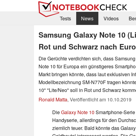
Tests
News
Videos
Be
Samsung Galaxy Note 10 (Lit
Rot und Schwarz nach Eur
Die Gerüchte verdichten sich, dass Samsun
Note 10 für Europa ein günstigeres Smartph
Markt bringen könnte, dass laut exklusiven In
Modellbezeichnung SM-N770F tragen könnte
10" "Lite/Neo" soll in Rot und Schwarz komm
Ronald Matta
,
Veröffentlicht am
10.10.2019
Die
Galaxy Note 10
Smartphone-Serie is
Handyserie, allerdings für den Durchs
ziemlich teuer. Bald könnte das Galaxy
Geldbeutel interessant werden. Die G