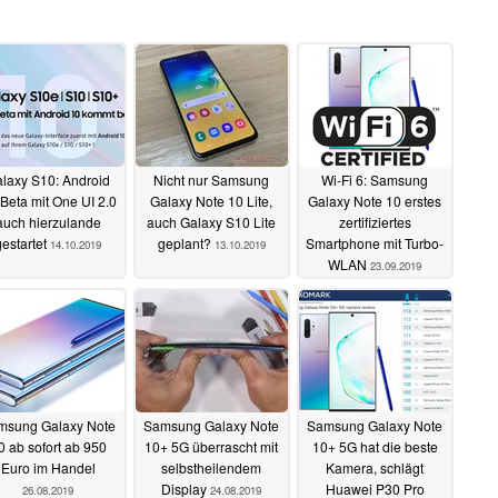
laxy S10: Android
Nicht nur Samsung
Wi-Fi 6: Samsung
Beta mit One UI 2.0
Galaxy Note 10 Lite,
Galaxy Note 10 erstes
auch hierzulande
auch Galaxy S10 Lite
zertifiziertes
gestartet
geplant?
Smartphone mit Turbo-
14.10.2019
13.10.2019
WLAN
23.09.2019
msung Galaxy Note
Samsung Galaxy Note
Samsung Galaxy Note
0 ab sofort ab 950
10+ 5G überrascht mit
10+ 5G hat die beste
Euro im Handel
selbstheilendem
Kamera, schlägt
Display
Huawei P30 Pro
26.08.2019
24.08.2019