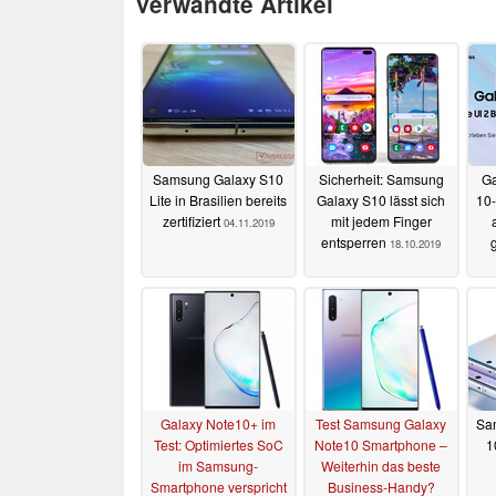
Verwandte Artikel
Samsung Galaxy S10
Sicherheit: Samsung
Ga
Lite in Brasilien bereits
Galaxy S10 lässt sich
10-
zertifiziert
mit jedem Finger
04.11.2019
entsperren
18.10.2019
Galaxy Note10+ im
Test Samsung Galaxy
Sa
Test: Optimiertes SoC
Note10 Smartphone –
1
im Samsung-
Weiterhin das beste
Smartphone verspricht
Business-Handy?