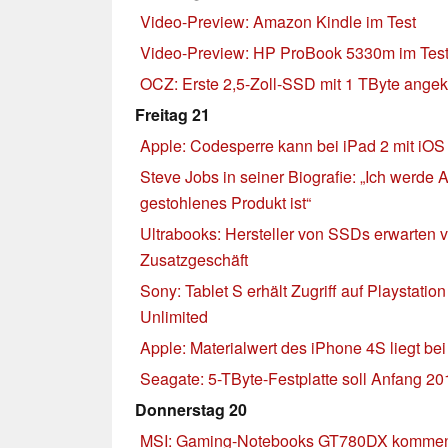
Video-Preview: Amazon Kindle im Test
Video-Preview: HP ProBook 5330m im Tes
OCZ: Erste 2,5-Zoll-SSD mit 1 TByte angek
Freitag 21
Apple: Codesperre kann bei iPad 2 mit i
Steve Jobs in seiner Biografie: „Ich werde A
gestohlenes Produkt ist“
Ultrabooks: Hersteller von SSDs erwarten 
Zusatzgeschäft
Sony: Tablet S erhält Zugriff auf Playstati
Unlimited
Apple: Materialwert des iPhone 4S liegt be
Seagate: 5-TByte-Festplatte soll Anfang 
Donnerstag 20
MSI: Gaming-Notebooks GT780DX kommen 