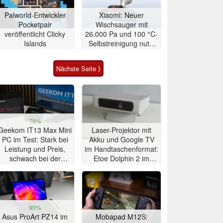
Palworld-Entwickler
Xiaomi: Neuer
Pocketpair
Wischsauger mit
veröffentlicht Clicky
26.000 Pa und 100 °C-
Islands
Selbstreinigung nutzt
Aktivschaum
Nächste Seite ⟩
79%
Geekom IT13 Max Mini
Laser-Projektor mit
PC im Test: Stark bei
Akku und Google TV
Leistung und Preis,
im Handtaschenformat:
schwach bei der
Etoe Dolphin 2 im
Kühlung
Praxis-Test
90%
Asus ProArt PZ14 im
Mobapad M12S: