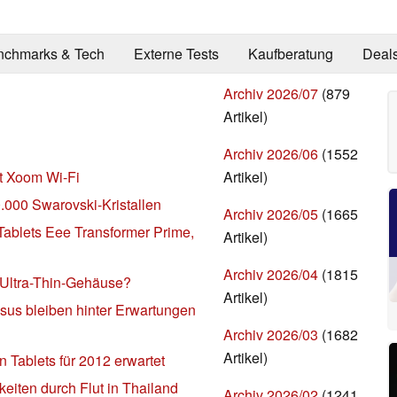
nchmarks & Tech
Externe Tests
Kaufberatung
Deal
Archiv 2026/07
(879
Artikel)
Archiv 2026/06
(1552
Artikel)
t Xoom Wi-Fi
0.000 Swarovski-Kristallen
Archiv 2026/05
(1665
Tablets Eee Transformer Prime,
Artikel)
Archiv 2026/04
(1815
 Ultra-Thin-Gehäuse?
Artikel)
sus bleiben hinter Erwartungen
Archiv 2026/03
(1682
Artikel)
n Tablets für 2012 erwartet
eiten durch Flut in Thailand
Archiv 2026/02
(1241