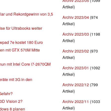
Archiv 2023/05
(1099
Artikel)
ollar und Rekordgewinn von 3,5
Archiv 2023/04
(974
Artikel)
ise für Ultrabooks weiter
Archiv 2023/03
(1198
Artikel)
ewpad 7e kostet 180 Euro
n mit GTX 570M Mitte
Archiv 2023/02
(970
Artikel)
nun mit Intel Core i7-2670QM
Archiv 2023/01
(1092
Artikel)
räte mit 3G in den
Archiv 2022/12
(799
Artikel)
Gefahr?
 3D Vision 2?
Archiv 2022/11
(1033
Artikel)
ndows 8 planen