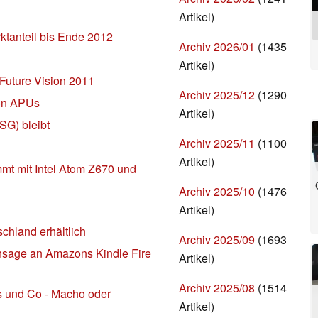
Artikel)
rktanteil bis Ende 2012
Archiv 2026/01
(1435
Artikel)
y Future Vision 2011
Archiv 2025/12
(1290
ion APUs
Artikel)
SG) bleibt
Archiv 2025/11
(1100
Artikel)
mmt mit Intel Atom Z670 und
Archiv 2025/10
(1476
Artikel)
chland erhältlich
Archiv 2025/09
(1693
fansage an Amazons Kindle Fire
Artikel)
Archiv 2025/08
(1514
s und Co - Macho oder
Artikel)