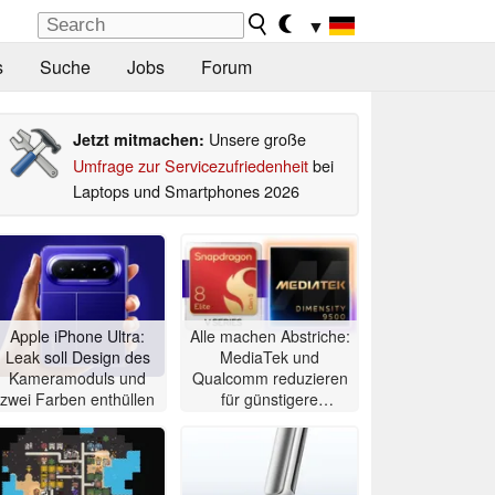
▼
s
Suche
Jobs
Forum
Unsere große
Jetzt mitmachen:
Umfrage zur Servicezufriedenheit
bei
Laptops und Smartphones 2026
Apple iPhone Ultra:
Alle machen Abstriche:
Leak soll Design des
MediaTek und
Kameramoduls und
Qualcomm reduzieren
zwei Farben enthüllen
für günstigere
Flaggschiffe heimlich
die Zahl der GPU-
Kerne