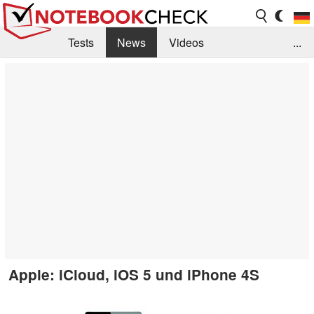
Tests
News
Videos
...
Benchmarks & Tech
Externe Tests
Kaufberatung
Deals
Suche
Jobs
Forum
Apple: iCloud, iOS 5 und iPhone 4S