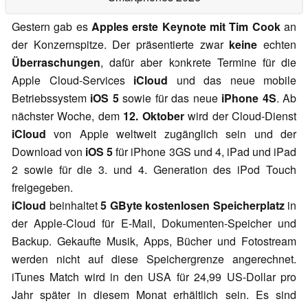
Gestern gab es
Apples erste Keynote mit Tim Cook
an
der Konzernspitze. Der präsentierte zwar
keine
echten
Überraschungen
, dafür aber konkrete Termine für die
Apple Cloud-Services
iCloud
und das neue mobile
Betriebssystem
iOS 5
sowie für das neue
iPhone 4S
.
Ab
nächster Woche, dem
12. Oktober
wird der Cloud-Dienst
iCloud
von Apple weltweit zugänglich sein und der
Download von
iOS 5
für iPhone 3GS und 4, iPad und iPad
2 sowie für die 3. und 4. Generation des iPod Touch
freigegeben.
iCloud
beinhaltet
5 GByte kostenlosen Speicherplatz
in
der Apple-Cloud für E-Mail, Dokumenten-Speicher und
Backup. Gekaufte Musik, Apps, Bücher und Fotostream
werden nicht auf diese Speichergrenze angerechnet.
iTunes Match wird in den USA für 24,99 US-Dollar pro
Jahr später in diesem Monat erhältlich sein. Es sind