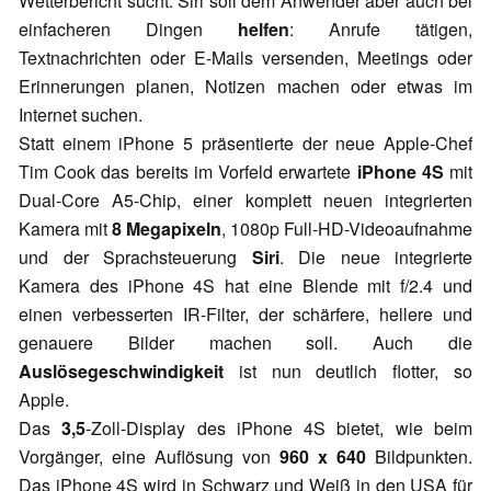
Wetterbericht sucht. Siri soll dem Anwender aber auch bei
einfacheren Dingen
helfen
: Anrufe tätigen,
Textnachrichten oder E-Mails versenden, Meetings oder
Erinnerungen planen, Notizen machen oder etwas im
Internet suchen.
Statt einem iPhone 5 präsentierte der neue Apple-Chef
Tim Cook das bereits im Vorfeld erwartete
iPhone 4S
mit
Dual-Core A5-Chip, einer komplett neuen integrierten
Kamera mit
8 Megapixeln
, 1080p Full-HD-Videoaufnahme
und der Sprachsteuerung
Siri
. Die neue integrierte
Kamera des iPhone 4S hat eine Blende mit f/2.4 und
einen verbesserten IR-Filter, der schärfere, hellere und
genauere Bilder machen soll. Auch die
Auslösegeschwindigkeit
ist nun deutlich flotter, so
Apple.
Das
3,5
-Zoll-Display des iPhone 4S bietet, wie beim
Vorgänger, eine Auflösung von
960 x 640
Bildpunkten.
Das iPhone 4S wird in Schwarz und Weiß in den USA für