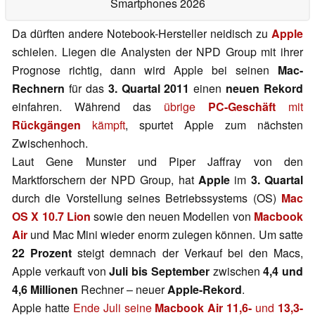
Smartphones 2026
Da dürften andere Notebook-Hersteller neidisch zu
Apple
schielen. Liegen die Analysten der NPD Group mit ihrer
Prognose richtig, dann wird Apple bei seinen
Mac-
Rechnern
für das
3. Quartal 2011
einen
neuen Rekord
einfahren. Während das
übrige
PC-Geschäft
mit
Rückgängen
kämpft
, spurtet Apple zum nächsten
Zwischenhoch.
Laut Gene Munster und Piper Jaffray von den
Marktforschern der NPD Group, hat
Apple
im
3. Quartal
durch die Vorstellung seines Betriebssystems (OS)
Mac
OS X 10.7 Lion
sowie den neuen Modellen von
Macbook
Air
und Mac Mini wieder enorm zulegen können. Um satte
22 Prozent
steigt demnach der Verkauf bei den Macs,
Apple verkauft von
Juli bis September
zwischen
4,4 und
4,6 Millionen
Rechner – neuer
Apple-Rekord
.
Apple hatte
Ende Juli seine
Macbook Air 11,6-
und
13,3-