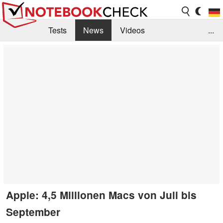
Tests
News
Videos
...
Benchmarks & Tech
Externe Tests
Kaufberatung
Deals
Suche
Jobs
Forum
Apple: 4,5 Millionen Macs von Juli bis
September