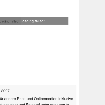
loading failed!
loading failed!
t 2007
für andere Print- und Onlinemedien inklusive
erktechniker und Fotograf unter anderem in