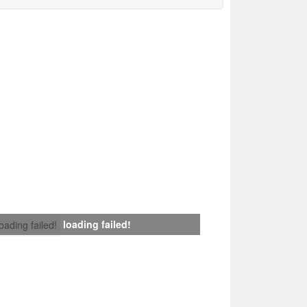
loading failed!
loading failed!