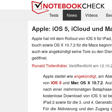
Tests
News
Videos
Be
Apple: iOS 5, iCloud und Ma
Apple hat mit dem Rollout von iOS 5 für iPad
touch sowie OS X 10.7.2 für die Macs begonn
auch wie angekündigt seine Tore zu den Dien
geöffnet.
Ronald Tiefenthäler
,
Veröffentlicht am
12.10.
Apple startet wie
angekündigt
, am Abe
von
iOS 5
und
Mac OS X 10.7.2
. Au
nach einer mehrmonatigen Betaphase 
kostenlose Download von iOS 5 ist be
iPad 2 sowie für die 3. und 4. Generat
Für die Aktivierung und den Zugang 