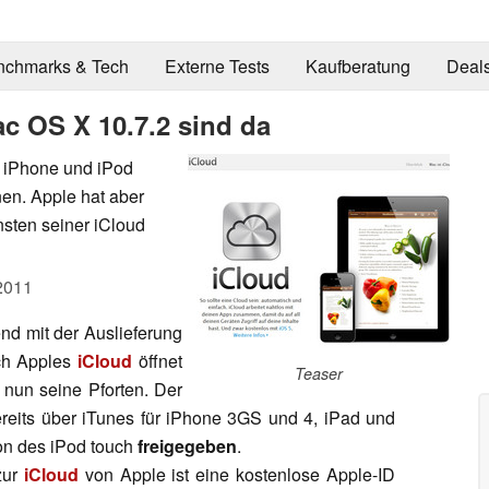
nchmarks & Tech
Externe Tests
Kaufberatung
Deal
c OS X 10.7.2 sind da
, iPhone und iPod
en. Apple hat aber
sten seiner iCloud
2011
nd mit der Auslieferung
ch Apples
iCloud
öffnet
Teaser
nun seine Pforten. Der
reits über iTunes für iPhone 3GS und 4, iPad und
ion des iPod touch
freigegeben
.
zur
iCloud
von Apple ist eine kostenlose Apple-ID