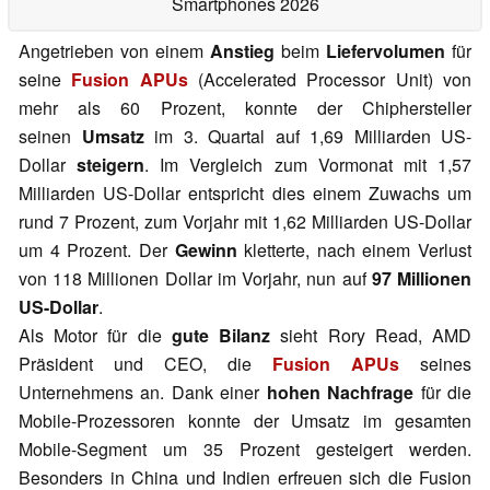
Smartphones 2026
Angetrieben von einem
Anstieg
beim
Liefervolumen
für
seine
Fusion APUs
(Accelerated Processor Unit) von
mehr als 60 Prozent, konnte der Chiphersteller
seinen
Umsatz
im 3. Quartal auf 1,69 Milliarden US-
Dollar
steigern
. Im Vergleich zum Vormonat mit 1,57
Milliarden US-Dollar entspricht dies einem Zuwachs um
rund 7 Prozent, zum Vorjahr mit 1,62 Milliarden US-Dollar
um 4 Prozent. Der
Gewinn
kletterte, nach einem Verlust
von 118 Millionen Dollar im Vorjahr, nun auf
97 Millionen
US-Dollar
.
Als Motor für die
gute Bilanz
sieht Rory Read, AMD
Präsident und CEO, die
Fusion APUs
seines
Unternehmens an. Dank einer
hohen Nachfrage
für die
Mobile-Prozessoren konnte der Umsatz im gesamten
Mobile-Segment um 35 Prozent gesteigert werden.
Besonders in China und Indien erfreuen sich die Fusion