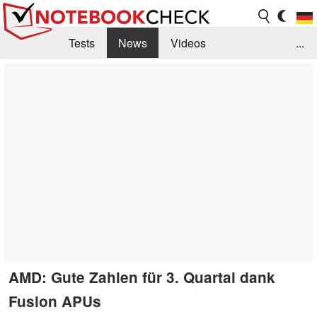
Tests
News
Videos
...
Benchmarks & Tech
Externe Tests
Kaufberatung
Deals
Suche
Jobs
Forum
AMD: Gute Zahlen für 3. Quartal dank
Fusion APUs