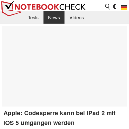
Tests
News
Videos
...
Benchmarks & Tech
Externe Tests
Kaufberatung
Deals
Suche
Jobs
Forum
Apple: Codesperre kann bei iPad 2 mit
iOS 5 umgangen werden