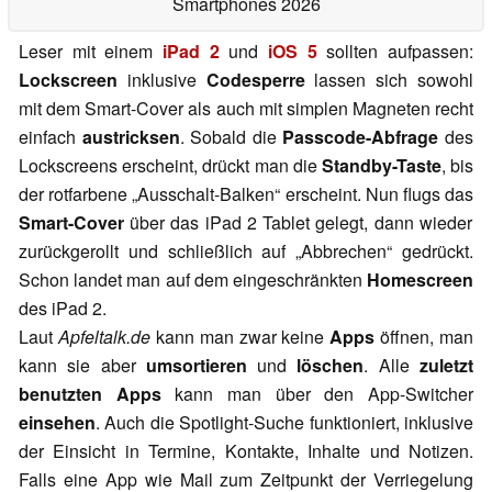
Smartphones 2026
Leser mit einem
iPad 2
und
iOS 5
sollten aufpassen:
Lockscreen
inklusive
Codesperre
lassen sich sowohl
mit dem Smart-Cover als auch mit simplen Magneten recht
einfach
austricksen
. Sobald die
Passcode-Abfrage
des
Lockscreens erscheint, drückt man die
Standby-Taste
, bis
der rotfarbene „Ausschalt-Balken“ erscheint. Nun flugs das
Smart-Cover
über das iPad 2 Tablet gelegt, dann wieder
zurückgerollt und schließlich auf „Abbrechen“ gedrückt.
Schon landet man auf dem eingeschränkten
Homescreen
des iPad 2.
Laut
Apfeltalk.de
kann man zwar keine
Apps
öffnen, man
kann sie aber
umsortieren
und
löschen
. Alle
zuletzt
benutzten Apps
kann man über den App-Switcher
einsehen
. Auch die Spotlight-Suche funktioniert, inklusive
der Einsicht in Termine, Kontakte, Inhalte und Notizen.
Falls eine App wie Mail zum Zeitpunkt der Verriegelung