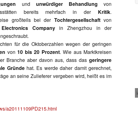
gungen
und
unwürdiger Behandlung
von
onsstätten bereits mehrfach in der
Kritik
.
ise großteils bei der
Tochtergesellschaft
von
n Electronics Company
in Zhengzhou in der
ngeschraubt.
chten für die Oktoberzahlen wegen der geringen
en
von
10 bis 20 Prozent
. Wie aus Marktkreisen
 der Branche aber davon aus, dass das
geringere
ale Gründe
hat. Es werde daher damit gerechnet,
äge an seine Zulieferer vergeben wird, heißt es im
news/a20111109PD215.html