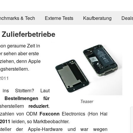
nchmarks & Tech
Externe Tests
Kaufberatung
Deal
 Zulieferbetriebe
hon geraume Zeit in
r sehen aber erste
ziehen, denn Apple
gsherstellern.
2011
ins Stottern? Laut
e
Bestellmengen für
Teaser
herstellern
reduziert
.
ftszahlen von ODM
Foxconn
Electronics (Hon Hai
 2011
leiden, so Marktbeobachter.
steller der Apple-Hardware und war wegen