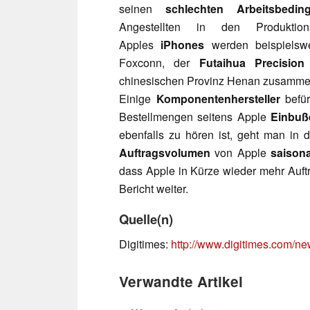
seinen
schlechten Arbeitsbedin
Angestellten in den Produkti
Apples
iPhones
werden beispielswe
Foxconn, der
Futaihua Precisio
chinesischen Provinz Henan zusamme
Einige
Komponentenhersteller
befür
Bestellmengen seitens Apple
Einbuß
ebenfalls zu hören ist, geht man in
Auftragsvolumen
von Apple
saison
dass Apple in Kürze wieder mehr Auftr
Bericht weiter.
Quelle(n)
Digitimes:
http://www.digitimes.com/
Verwandte Artikel