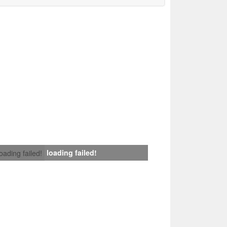
loading failed!
loading failed!