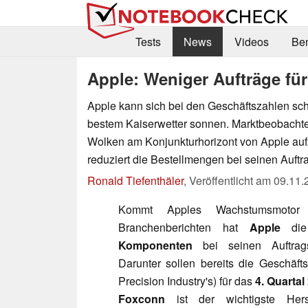
Tests
News
Videos
Be
Apple: Weniger Aufträge für
Apple kann sich bei den Geschäftszahlen sc
bestem Kaiserwetter sonnen. Marktbeobachte
Wolken am Konjunkturhorizont von Apple auf
reduziert die Bestellmengen bei seinen Auftra
Ronald Tiefenthäler
,
Veröffentlicht am
09.11.
Kommt Apples Wachstumsmotor 
Branchenberichten hat
Apple
di
Komponenten
bei seinen Auftrags
Darunter sollen bereits die Geschä
Precision Industry's) für das
4. Quartal
Foxconn
ist der wichtigste Her