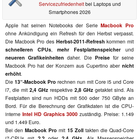
Servicezufriedenheit
bei Laptops und
Smartphones 2026
Apple hat seinen Notebooks der Serie
Macbook Pro
ohne Ankündigung ein Refresh für den Herbst verpasst.
Die Macbook Pro des
Herbst-2011-Refresh
kommen mit
schnelleren CPUs
,
mehr Festplattenspeicher
und
neueren Grafikeinheiten
daher. Die
Preise
für seine
Macbook Pro hat der Konzern aus Cupertino aber
nicht
erhöht
.
Die
13“-Macbook Pro
rechnen nun mit Core i5 und Core
i7, die mit
2,4 GHz
respektive
2,8 GHz
getaktet sind. Als
Festplatten sind nun HDDs mit 500 oder 750 GByte an
Bord. Für die Berechnung der Grafikdaten ist die CPU-
interne
Intel HD Graphics 3000
zuständig. Preise: 1.149
und 1.449 Euro.
Bei den
Macbook Pro
mit
15 Zoll
takten die Quad-Core
i7-CPUs mit
2,2
oder
2.4 GHz
. Als Massenspeicher