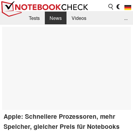
Tests
News
Videos
...
Benchmarks & Tech
Externe Tests
Kaufberatung
Deals
Suche
Jobs
Forum
Apple: Schnellere Prozessoren, mehr
Speicher, gleicher Preis für Notebooks