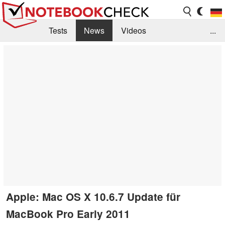
Tests
News
Videos
...
Benchmarks & Tech
Externe Tests
Kaufberatung
Deals
Suche
Jobs
Forum
Apple: Mac OS X 10.6.7 Update für
MacBook Pro Early 2011