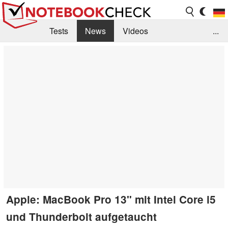
Tests
News
Videos
...
Benchmarks & Tech
Externe Tests
Kaufberatung
Deals
Suche
Jobs
Forum
Apple: MacBook Pro 13" mit Intel Core i5
und Thunderbolt aufgetaucht