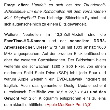
Frage offen
:
Handelt es sich bei der Thunderbolt-
Schnittstelle um eine Kombination mit dem vorhandenen
Mini DisplayPort?
Das bisherige Bildschirm-Symbol hat
sich augenscheinlich zu einem Blitz gewandelt.
Weitere Neuheiten im 13,3-Zoll-Modell sind die
FaceTime-HD-Kamera
und der
schnellere DDR3-
Arbeitsspeicher
. Dieser wird nun mit 1333 anstatt 1066
MHz angesprochen. Auf den zweiten Blick enttäuschen
aber die weiteren Spezifikationen. Der Bildschirm bietet
weiterhin die schwachen 1280 x 800 Pixel, von einem
modernen Solid State Drive (SSD) fehlt jede Spur und
warum Apple weiterhin ein DVD-Laufwerk integriert ist
fraglich. Auch das gemunkelte Design-Update scheint
unrealistisch. Die
Maße
von 32,5 x 22,7 x 2,41
und das
Gewicht
von 2,04 Kilogramm entsprechen eins zu eins
dem aktuell erhältlichen
Apple MacBook Pro 13,3“
.