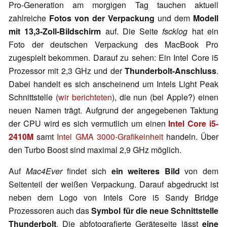
Pro-Generation am morgigen Tag tauchen aktuell
zahlreiche
Fotos von der Verpackung
und dem
Modell
mit 13,3-Zoll-Bildschirm
auf. Die Seite
fscklog
hat ein
Foto der deutschen Verpackung des MacBook Pro
zugespielt bekommen. Darauf zu sehen: Ein Intel Core i5
Prozessor mit 2,3 GHz und der
Thunderbolt-Anschluss
.
Dabei handelt es sich anscheinend um Intels Light Peak
Schnittstelle (
wir berichteten
), die nun (bei Apple?) einen
neuen Namen trägt. Aufgrund der angegebenen Taktung
der CPU wird es sich vermutlich um einen
Intel Core i5-
2410M
samt
Intel GMA 3000-Grafikeinheit
handeln. Über
den Turbo Boost sind maximal 2,9 GHz möglich.
Auf
Mac4Ever
findet sich
ein weiteres Bild
von dem
Seitenteil der weißen Verpackung. Darauf abgedruckt ist
neben dem Logo von Intels Core i5 Sandy Bridge
Prozessoren auch das
Symbol für die neue Schnittstelle
Thunderbolt
. Die abfotografierte Geräteseite lässt
eine