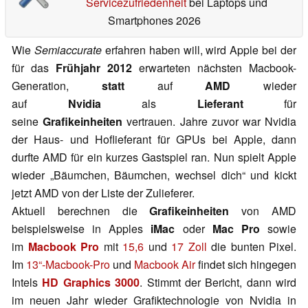
Servicezufriedenheit
bei Laptops und
Smartphones 2026
Wie
Semiaccurate
erfahren haben will, wird Apple bei der
für das
Frühjahr 2012
erwarteten nächsten Macbook-
Generation,
statt
auf
AMD
wieder
auf
Nvidia
als
Lieferant
für
seine
Grafikeinheiten
vertrauen. Jahre zuvor war Nvidia
der Haus- und Hoflieferant für GPUs bei Apple, dann
durfte AMD für ein kurzes Gastspiel ran. Nun spielt Apple
wieder „Bäumchen, Bäumchen, wechsel dich“ und kickt
jetzt AMD von der Liste der Zulieferer.
Aktuell berechnen die
Grafikeinheiten
von AMD
beispielsweise in Apples
iMac
oder
Mac Pro
sowie
im
Macbook Pro
mit
15,6
und
17 Zoll
die bunten Pixel.
Im
13“-Macbook-Pro
und
Macbook Air
findet sich hingegen
Intels
HD Graphics 3000
. Stimmt der Bericht, dann wird
im neuen Jahr wieder Grafiktechnologie von Nvidia in