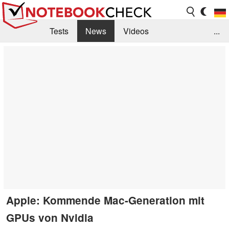
Tests
News
Videos
...
Benchmarks & Tech
Externe Tests
Kaufberatung
Deals
Suche
Jobs
Forum
Apple: Kommende Mac-Generation mit
GPUs von Nvidia