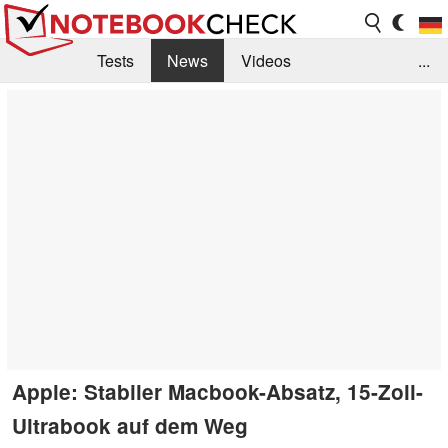
Tests
News
Videos
...
Benchmarks & Tech
Externe Tests
Kaufberatung
Deals
Suche
Jobs
Forum
Apple: Stabiler Macbook-Absatz, 15-Zoll-
Ultrabook auf dem Weg