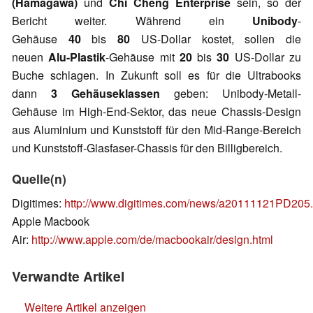
(Hamagawa)
und
Chi Cheng Enterprise
sein, so der
Bericht weiter. Während ein
Unibody
-
Gehäuse
40
bis
80
US-Dollar kostet, sollen die
neuen
Alu-Plastik
-Gehäuse mit
20
bis
30
US-Dollar zu
Buche schlagen. In Zukunft soll es für die Ultrabooks
dann
3 Gehäuseklassen
geben: Unibody-Metall-
Gehäuse im High-End-Sektor, das neue Chassis-Design
aus Aluminium und Kunststoff für den Mid-Range-Bereich
und Kunststoff-Glasfaser-Chassis für den Billigbereich.
Quelle(n)
Digitimes:
http://www.digitimes.com/news/a20111121PD205.
Apple Macbook
Air:
http://www.apple.com/de/macbookair/design.html
Verwandte Artikel
Weitere Artikel anzeigen