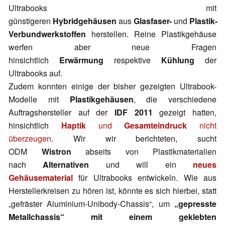
Ultrabooks mit
günstigeren
Hybridgehäusen
aus
Glasfaser-
und
Plastik-
Verbundwerkstoffen
herstellen. Reine Plastikgehäuse
werfen aber neue Fragen
hinsichtlich
Erwärmung
respektive
Kühlung
der
Ultrabooks auf.
Zudem konnten einige der bisher gezeigten Ultrabook-
Modelle mit
Plastikgehäusen
, die verschiedene
Auftragshersteller auf der
IDF 2011
gezeigt hatten,
hinsichtlich
Haptik
und
Gesamteindruck
nicht
überzeugen
. Wir wir berichteten, sucht
ODM
Wistron
abseits von Plastikmaterialien
nach
Alternativen
und will ein
neues
Gehäusematerial
für Ultrabooks entwickeln. Wie aus
Herstellerkreisen zu hören ist, könnte es sich hierbei, statt
„gefräster Aluminium-Unibody-Chassis“, um
„gepresste
Metallchassis“ mit einem geklebten