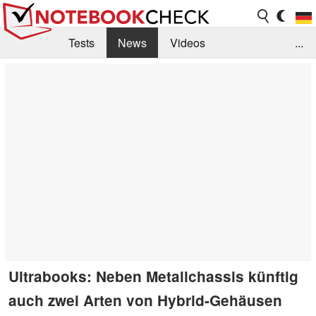
Tests
News
Videos
...
Benchmarks & Tech
Externe Tests
Kaufberatung
Deals
Suche
Jobs
Forum
Ultrabooks: Neben Metallchassis künftig
auch zwei Arten von Hybrid-Gehäusen