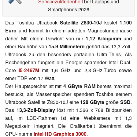
Servicezufriedenheit
bei Laptops und
Smartphones 2026
Das Toshiba Ultrabook
Satellite Z830-10J
kostet
1.100
Euro
und kommt in einem adretten Magnesiumgehäuse
daher. Mit einem Gewicht von nur
1,12 Kilogamm
und
einer Bauhöhe von
15,9 Millimetern
gehört das 13,3-Zoll-
Ultrabook zu den besonders portablen Ultra-Thins. Als
Rechengehirn fungiert ein Energie sparender Intel Dual-
Core
i5-2467M
mit 1,6 GHz und 2,3-GHz-Turbo sowie
einer TDP von 17 Watt.
Der Hauptspeicher ist mit
4 GByte RAM
bereits maximal
bestückt, als Massenspeicher spendiert Toshiba seinem
Ultrabook Satellite Z830-10J eine
128 GByte
große
SSD
.
Das
13,3-Zoll-Display
löst mit 1.366 x 768 Bildpunkten
auf, im LCD-Rahmen ist eine Webkamera mit 1,3
Megapixeln integriert. Die Grafikarbeit übernimmt die
CPU-interne
Intel HD Graphics 3000
.