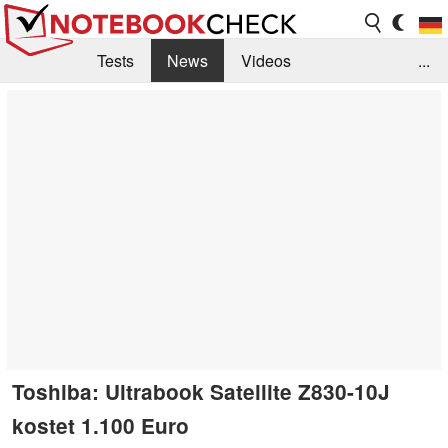
Tests
News
Videos
...
Benchmarks & Tech
Externe Tests
Kaufberatung
Deals
Suche
Jobs
Forum
Toshiba: Ultrabook Satellite Z830-10J
kostet 1.100 Euro