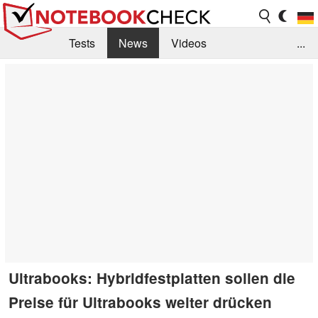
Tests
News
Videos
...
Benchmarks & Tech
Externe Tests
Kaufberatung
Deals
Suche
Jobs
Forum
Ultrabooks: Hybridfestplatten sollen die
Preise für Ultrabooks weiter drücken