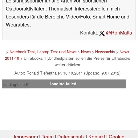
Leistungssportler für alle Arten von sportlichen
Outdooraktivitäten. Thematisch interessiere ich mich
besonders für die Bereiche Video/Foto, Smart Home und
Wearables.
Kontakt:
@RonMatta
>
Notebook Test, Laptop Test und News
>
News
>
Newsarchiv
>
News
2011-10
> Ultrabooks: Hybridfestplatten sollen die Preise für Ultrabooks
weiter drücken
Autor: Ronald Tiefenthäler, 18.10.2011 (Update: 9.07.2012)
loading failed!
loading failed!
Impressum
|
Team
|
Datenschutz
|
Kontakt
|
Cookie