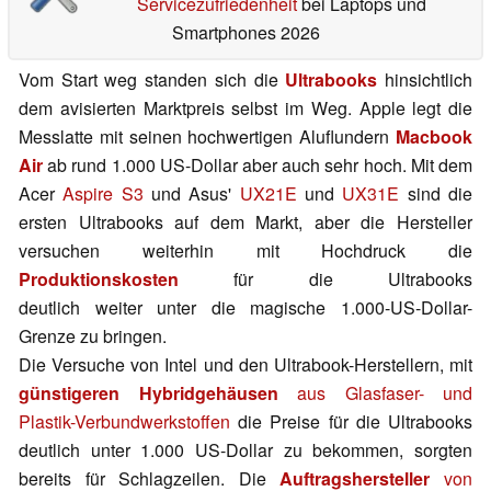
Servicezufriedenheit
bei Laptops und
Smartphones 2026
Vom Start weg standen sich die
Ultrabooks
hinsichtlich
dem avisierten Marktpreis selbst im Weg. Apple legt die
Messlatte mit seinen hochwertigen Aluflundern
Macbook
Air
ab rund 1.000 US-Dollar aber auch sehr hoch. Mit dem
Acer
Aspire S3
und Asus'
UX21E
und
UX31E
sind die
ersten Ultrabooks auf dem Markt, aber die Hersteller
versuchen weiterhin mit Hochdruck die
Produktionskosten
für die Ultrabooks
deutlich weiter unter die magische 1.000-US-Dollar-
Grenze zu bringen.
Die Versuche von Intel und den Ultrabook-Herstellern, mit
günstigeren Hybridgehäusen
aus Glasfaser- und
Plastik-Verbundwerkstoffen
die Preise für die Ultrabooks
deutlich unter 1.000 US-Dollar zu bekommen, sorgten
bereits für Schlagzeilen. Die
Auftragshersteller
von