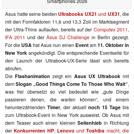
Smartphones 2026
Asus hatte seine beiden
Ultrabooks UX21
und
UX31
, die
mit den Formfaktoren 11,6 und 13,3 Zoll im Marktsegment
der Ultra-Thins auflaufen, bereits auf der
Computex 2011
,
IFA 2011
und der
Asus DJ Challenge
in Berlin gezeigt.
Für die
USA
hat Asus nun einen
Event
am
11. Oktober in
New York
angekündigt. Die entsprechende Eventseite für
den Launch der Ultrabook-UX-Serie lässt sich bereits
abrufen.
Die
Flashanimation
zeigt ein
Asus UX Ultrabook
mit
dem
Slogan „Good Things Come To Those Who Wait“
,
was frei übersetzt so viel bedeutet wie „gute Dinge
passieren denen, die warten können“, und einem
herunterzählenden
Timer
, der aktuell
noch 15 Tage
bis
zum Ultrabook-Event in New York ausweist. Ob Asus mit
dem Teaser auch einen kleinen
Seitenhieb
in Richtung
der
Konkurrenten HP
,
Lenovo
und
Toshiba
macht, die