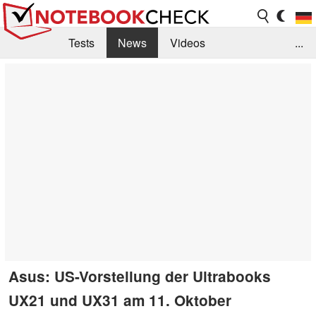
Tests
News
Videos
...
Benchmarks & Tech
Externe Tests
Kaufberatung
Deals
Suche
Jobs
Forum
Asus: US-Vorstellung der Ultrabooks
UX21 und UX31 am 11. Oktober