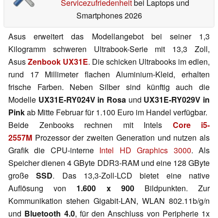
Servicezufriedenheit
bei Laptops und
Smartphones 2026
Asus erweitert das Modellangebot bei seiner 1,3
Kilogramm schweren Ultrabook-Serie mit 13,3 Zoll,
Asus
Zenbook UX31E
. Die schicken Ultrabooks im edlen,
rund 17 Millimeter flachen Aluminium-Kleid, erhalten
frische Farben. Neben Silber sind künftig auch die
Modelle
UX31E-RY024V in Rosa
und
UX31E-RY029V in
Pink
ab Mitte Februar für 1.100 Euro im Handel verfügbar.
Beide Zenbooks rechnen mit Intels
Core i5-
2557M
Prozessor der zweiten Generation und nutzen als
Grafik die CPU-interne
Intel HD Graphics 3000
. Als
Speicher dienen 4 GByte DDR3-RAM und eine 128 GByte
große
SSD
. Das 13,3-Zoll-LCD bietet eine native
Auflösung von
1.600 x 900
Bildpunkten. Zur
Kommunikation stehen Gigabit-LAN, WLAN 802.11b/g/n
und
Bluetooth 4.0
, für den Anschluss von Peripherie 1x