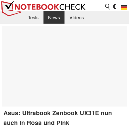
Tests
News
Videos
...
Benchmarks & Tech
Externe Tests
Kaufberatung
Deals
Suche
Jobs
Forum
Asus: Ultrabook Zenbook UX31E nun
auch in Rosa und Pink