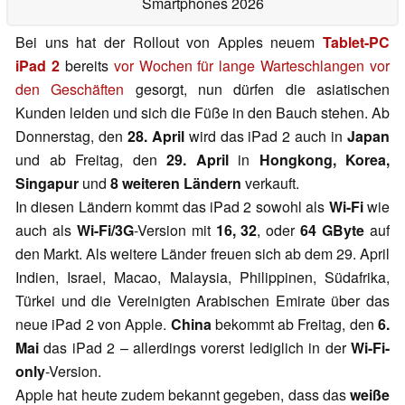
Smartphones 2026
Bei uns hat der Rollout von Apples neuem
Tablet-PC
iPad 2
bereits
vor Wochen für lange Warteschlangen vor
den Geschäften
gesorgt, nun dürfen die asiatischen
Kunden leiden und sich die Füße in den Bauch stehen. Ab
Donnerstag, den
28. April
wird das iPad 2 auch in
Japan
und ab Freitag, den
29. April
in
Hongkong, Korea,
Singapur
und
8 weiteren Ländern
verkauft.
In diesen Ländern kommt das iPad 2 sowohl als
Wi-Fi
wie
auch als
Wi-Fi/3G
-Version mit
16, 32
, oder
64 GByte
auf
den Markt. Als weitere Länder freuen sich ab dem 29. April
Indien, Israel, Macao, Malaysia, Philippinen, Südafrika,
Türkei und die Vereinigten Arabischen Emirate über das
neue iPad 2 von Apple.
China
bekommt ab Freitag, den
6.
Mai
das iPad 2 – allerdings vorerst lediglich in der
Wi-Fi-
only
-Version.
Apple hat heute zudem bekannt gegeben, dass das
weiße