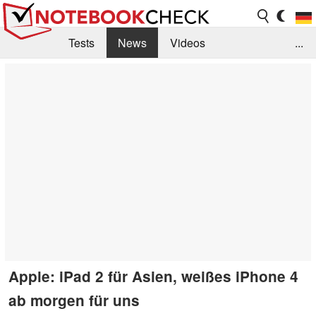
Tests
News
Videos
...
Benchmarks & Tech
Externe Tests
Kaufberatung
Deals
Suche
Jobs
Forum
Apple: iPad 2 für Asien, weißes iPhone 4
ab morgen für uns