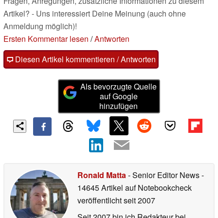
Fragen, Anregungen, zusätzliche Informationen zu diesem
Artikel? - Uns interessiert Deine Meinung (auch ohne
Anmeldung möglich)!
Ersten Kommentar lesen
/
Antworten
Diesen Artikel kommentieren / Antworten
Als bevorzugte Quelle
auf Google
hinzufügen
Ronald Matta
- Senior Editor News
-
14645 Artikel auf Notebookcheck
veröffentlicht
seit 2007
Seit 2007 bin ich Redakteur bei