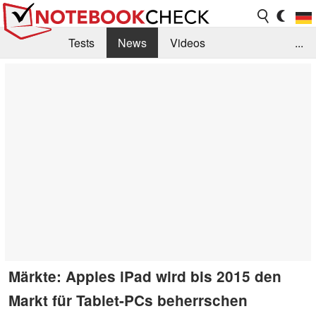
Tests
News
Videos
...
Benchmarks & Tech
Externe Tests
Kaufberatung
Deals
Suche
Jobs
Forum
Märkte: Apples iPad wird bis 2015 den
Markt für Tablet-PCs beherrschen