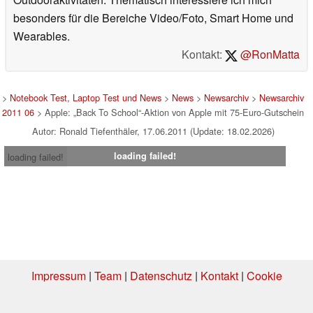
besonders für die Bereiche Video/Foto, Smart Home und
Wearables.
Kontakt:
@RonMatta
>
Notebook Test, Laptop Test und News
>
News
>
Newsarchiv
>
Newsarchiv
2011 06
> Apple: „Back To School“-Aktion von Apple mit 75-Euro-Gutschein
Autor: Ronald Tiefenthäler, 17.06.2011 (Update: 18.02.2026)
loading failed!
loading failed!
Impressum
|
Team
|
Datenschutz
|
Kontakt
|
Cookie
Einstellungen
| 18.07.2026 08:06
* Beim Kauf über einen Affiliate-Link kann Notebookcheck eine Vergütung