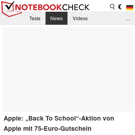
Tests
News
Videos
...
Benchmarks & Tech
Externe Tests
Kaufberatung
Deals
Suche
Jobs
Forum
Apple: „Back To School“-Aktion von
Apple mit 75-Euro-Gutschein