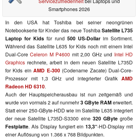
Servicezufriedenheit
bei Laptops und
Smartphones 2026
In den USA hat Toshiba bei seiner neongrünen
Notebookserie für Kinder das neue Toshiba
Satellite L735
Laptop for Kids
für rund
500 US-Dollar
im Sortiment.
Während das Satellite L635 for Kids noch mit einem Intel
Dual-Core
Celeron M P4600
mit 2,00 GHz und
Intel HD
Graphics
rechnete, arbeit in dem neuen Satellite L735D
for Kids ein
AMD E-300
(Codename Zacate) Dual-Core-
Prozessor mit 1,3 GHz und integrierter Grafik
AMD
Radeon HD 6310
.
Auch der Hauptspeicherausbau ist nun zeitgemäß und
wurde von vormals 2 auf nunmehr
3 GByte RAM
erweitert.
Statt einer 250-GByte-HDD wie im Satellite L635 integriert
der neue Satellite L735D-S3300 eine
320 GByte
große
Festplatte
. Als Display fungiert ein
13,3“
-HD-Display mit
einer Auflösung von 1.366 x 768 Bildpunkten.