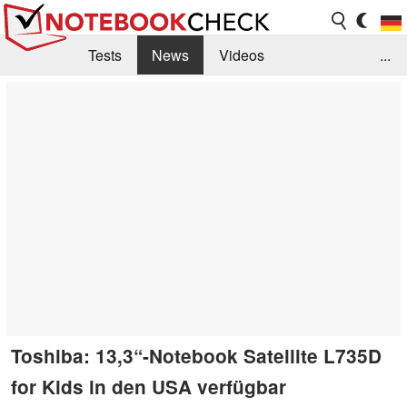
Tests
News
Videos
...
Benchmarks & Tech
Externe Tests
Kaufberatung
Deals
Suche
Jobs
Forum
Toshiba: 13,3“-Notebook Satellite L735D
for Kids in den USA verfügbar