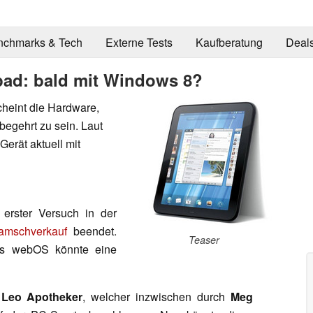
nchmarks & Tech
Externe Tests
Kaufberatung
Deal
ad: bald mit Windows 8?
heint die Hardware,
begehrt zu sein. Laut
erät aktuell mit
erster Versuch in der
amschverkauf
beendet.
Teaser
Ps webOS könnte eine
f
Leo Apotheker
, welcher inzwischen durch
Meg