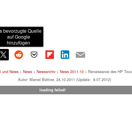
s bevorzugte Quelle
auf Google
hinzufügen
st und News
>
News
>
Newsarchiv
>
News 2011-10
> Renaissance des HP Touc
Autor: Marcel Büttner, 24.10.2011 (Update: 9.07.2012)
loading failed!