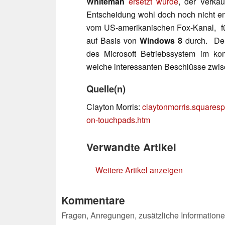
Whiteman
ersetzt wurde
, der Verka
Entscheidung wohl doch noch nicht end
vom US-amerikanischen Fox-Kanal, fü
auf Basis von
Windows 8
durch. Den
des Microsoft Betriebssystem im k
welche interessanten Beschlüsse zwis
Quelle(n)
Clayton Morris:
claytonmorris.squares
on-touchpads.htm
Verwandte Artikel
Weitere Artikel anzeigen
Kommentare
Fragen, Anregungen, zusätzliche Informatione