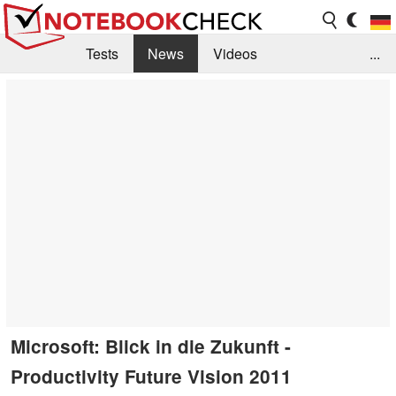
Tests
News
Videos
...
Benchmarks & Tech
Externe Tests
Kaufberatung
Deals
Suche
Jobs
Forum
Microsoft: Blick in die Zukunft -
Productivity Future Vision 2011