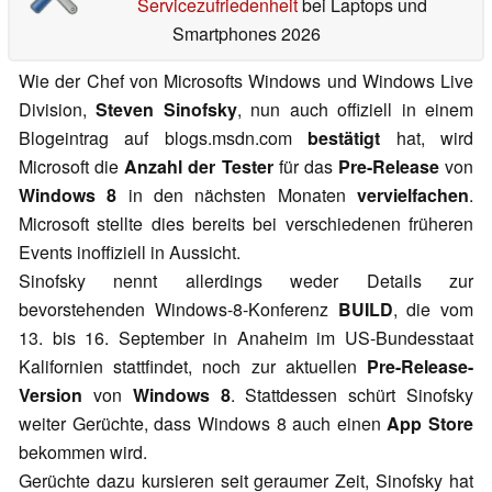
Servicezufriedenheit
bei Laptops und
Smartphones 2026
Wie der Chef von Microsofts Windows und Windows Live
Division,
Steven Sinofsky
, nun auch offiziell in einem
Blogeintrag auf blogs.msdn.com
bestätigt
hat, wird
Microsoft die
Anzahl der Tester
für das
Pre-Release
von
Windows 8
in den nächsten Monaten
vervielfachen
.
Microsoft stellte dies bereits bei verschiedenen früheren
Events inoffiziell in Aussicht.
Sinofsky nennt allerdings weder Details zur
bevorstehenden Windows-8-Konferenz
BUILD
, die vom
13. bis 16. September in Anaheim im US-Bundesstaat
Kalifornien stattfindet, noch zur aktuellen
Pre-Release-
Version
von
Windows 8
. Stattdessen schürt Sinofsky
weiter Gerüchte, dass Windows 8 auch einen
App Store
bekommen wird.
Gerüchte dazu kursieren seit geraumer Zeit, Sinofsky hat