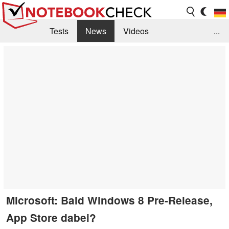
Tests
News
Videos
...
Benchmarks & Tech
Externe Tests
Kaufberatung
Deals
Suche
Jobs
Forum
Microsoft: Bald Windows 8 Pre-Release,
App Store dabei?