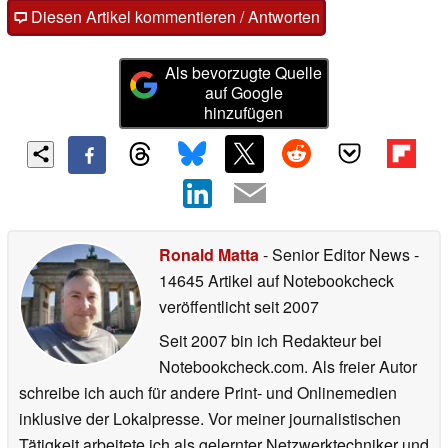
Diesen Artikel kommentieren / Antworten
Als bevorzugte Quelle
auf Google
hinzufügen
Ronald Matta
- Senior Editor News
-
14645 Artikel auf Notebookcheck
veröffentlicht
seit 2007
Seit 2007 bin ich Redakteur bei
Notebookcheck.com. Als freier Autor
schreibe ich auch für andere Print- und Onlinemedien
inklusive der Lokalpresse. Vor meiner journalistischen
Tätigkeit arbeitete ich als gelernter Netzwerktechniker und