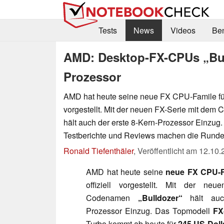
Tests
News
Videos
Be
AMD: Desktop-FX-CPUs „Bull
Prozessor
AMD hat heute seine neue FX CPU-Famile für
vorgestellt. Mit der neuen FX-Serie mit dem
hält auch der erste 8-Kern-Prozessor Einzug.
Testberichte und Reviews machen die Runde
Ronald Tiefenthäler
,
Veröffentlicht am
12.10.
AMD hat heute seine
neue FX CPU-F
offiziell vorgestellt. Mit der ne
Codenamen
„Bulldozer“
hält auc
Prozessor Einzug. Das Topmodell
FX
Turbo kommt ab heute für
245 US-Doll