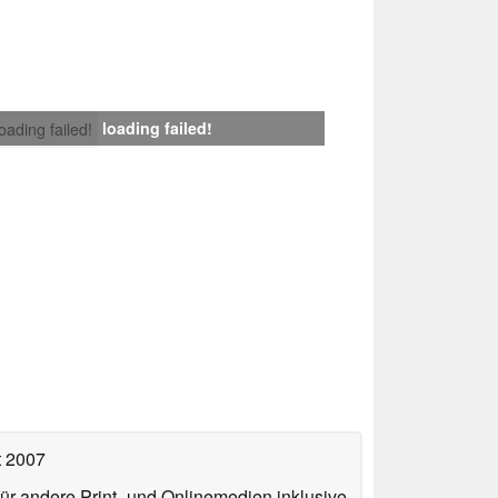
loading failed!
loading failed!
t 2007
für andere Print- und Onlinemedien inklusive