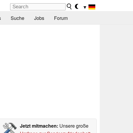
▼
s
Suche
Jobs
Forum
Jetzt mitmachen:
Unsere große