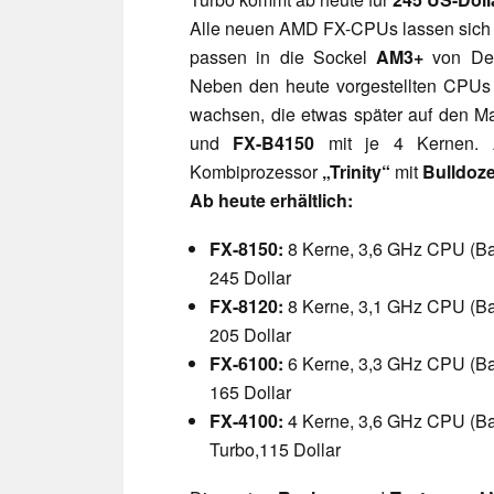
Alle neuen AMD FX-CPUs lassen sich d
passen in die Sockel
AM3+
von Des
Neben den heute vorgestellten CPUs 
wachsen, die etwas später auf den 
und
FX-B4150
mit je 4 Kernen. 
Kombiprozessor
„Trinity“
mit
Bulldoz
Ab heute erhältlich:
FX-8150:
8 Kerne, 3,6 GHz CPU (Bas
245 Dollar
FX-8120:
8 Kerne, 3,1 GHz CPU (Bas
205 Dollar
FX-6100:
6 Kerne, 3,3 GHz CPU (Bas
165 Dollar
FX-4100:
4 Kerne, 3,6 GHz CPU (Bas
Turbo,115 Dollar