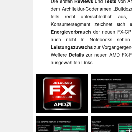
Die ersten
Reviews
und
Tests
von AM
dem Architektur-Codenamen „Bulldoze
teils recht unterschiedlich au
Konsumersegment zeichnet sich 
Energieverbrauch
der neuen FX-CPU
auch nicht in Notebooks sehen 
Leistungszuwachs
zur Vorgängergener
Weitere
Details
zur neuen AMD FX-Fami
ausgewählten Links.