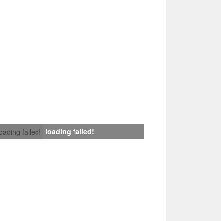
loading failed!
loading failed!