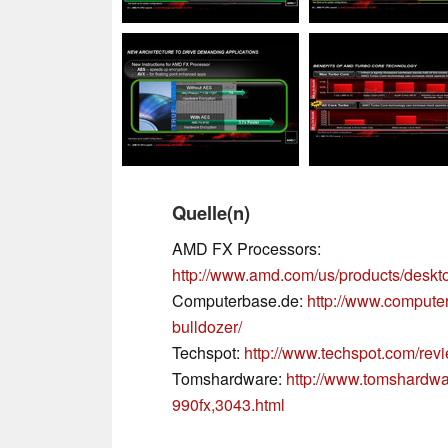
Quelle(n)
AMD FX Processors:
http://www.amd.com/us/products/deskt
Computerbase.de:
http://www.computer
bulldozer/
Techspot:
http://www.techspot.com/rev
Tomshardware:
http://www.tomshardwa
990fx,3043.html