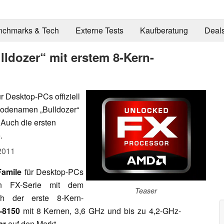
nchmarks & Tech
Externe Tests
Kaufberatung
Deal
dozer“ mit erstem 8-Kern-
 Desktop-PCs offiziell
 Codenamen „Bulldozer“
 Auch die ersten
.
2011
amile
für Desktop-PCs
uen FX-Serie mit dem
Teaser
h der erste 8-Kern-
-8150
mit 8 Kernen, 3,6 GHz und bis zu 4,2-GHz-
ar
auf den Markt.