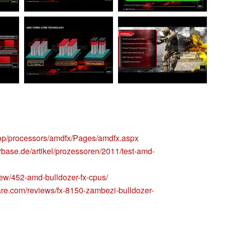
op/processors/amdfx/Pages/amdfx.aspx
base.de/artikel/prozessoren/2011/test-amd-
iew/452-amd-bulldozer-fx-cpus/
re.com/reviews/fx-8150-zambezi-bulldozer-