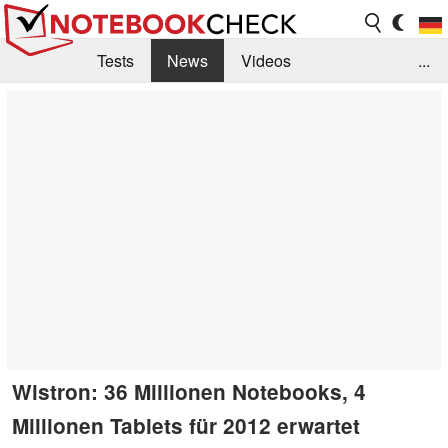
Tests
News
Videos
...
Benchmarks & Tech
Externe Tests
Kaufberatung
Deals
Suche
Jobs
Forum
Wistron: 36 Millionen Notebooks, 4
Millionen Tablets für 2012 erwartet