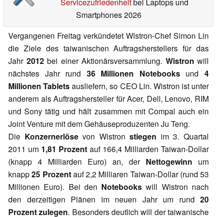
Servicezufriedenheit
bei Laptops und
Smartphones 2026
Vergangenen Freitag verkündetet Wistron-Chef Simon Lin
die Ziele des taiwanischen Auftragsherstellers für das
Jahr
2012
bei einer Aktionärsversammlung.
Wistron
will
nächstes Jahr rund
36 Millionen Notebooks
und
4
Millionen Tablets
ausliefern, so CEO Lin. Wistron ist unter
anderem als Auftragshersteller für Acer, Dell, Lenovo, RIM
und Sony tätig und hält zusammen mit Compal auch ein
Joint Venture mit dem Gehäuseproduzenten Ju Teng.
Die
Konzernerlöse
von Wistron
stiegen
im 3. Quartal
2011 um
1,81 Prozent
auf 166,4 Milliarden Taiwan-Dollar
(knapp 4 Milliarden Euro) an, der
Nettogewinn
um
knapp
25 Prozent
auf 2,2 Milliaren Taiwan-Dollar (rund 53
Millionen Euro). Bei den
Notebooks
will Wistron nach
den derzeitigen Plänen im neuen Jahr um rund
20
Prozent zulegen
. Besonders deutlich will der taiwanische