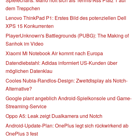
Spielecharts: Mario holt sich als Tennis-Ass Platz 1 auf
dem Treppchen
Lenovo ThinkPad P1: Erstes Bild des potenziellen Dell
XPS 15 Konkurrenten
PlayerUnknown's Battlegrounds (PUBG): The Making of
Sanhok im Video
Xiaomi Mi Notebook Air kommt nach Europa
Datendiebstahl: Adidas informiert US-Kunden über
möglichen Datenklau
Cooles Nubia-Randlos-Design: Zweitdisplay als Notch-
Alternative?
Google plant angeblich Android-Spielkonsole und Game-
Streaming-Service
Oppo A5: Leak zeigt Dualkamera und Notch
Android-Update-Plan: OnePlus legt sich rückwirkend ab
OnePlus 3 fest