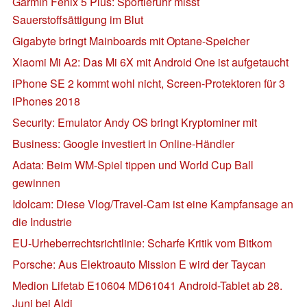
Garmin Fenix 5 Plus: Sportleruhr misst
Sauerstoffsättigung im Blut
Gigabyte bringt Mainboards mit Optane-Speicher
Xiaomi Mi A2: Das Mi 6X mit Android One ist aufgetaucht
iPhone SE 2 kommt wohl nicht, Screen-Protektoren für 3
iPhones 2018
Security: Emulator Andy OS bringt Kryptominer mit
Business: Google investiert in Online-Händler
Adata: Beim WM-Spiel tippen und World Cup Ball
gewinnen
Idolcam: Diese Vlog/Travel-Cam ist eine Kampfansage an
die Industrie
EU-Urheberrechtsrichtlinie: Scharfe Kritik vom Bitkom
Porsche: Aus Elektroauto Mission E wird der Taycan
Medion Lifetab E10604 MD61041 Android-Tablet ab 28.
Juni bei Aldi