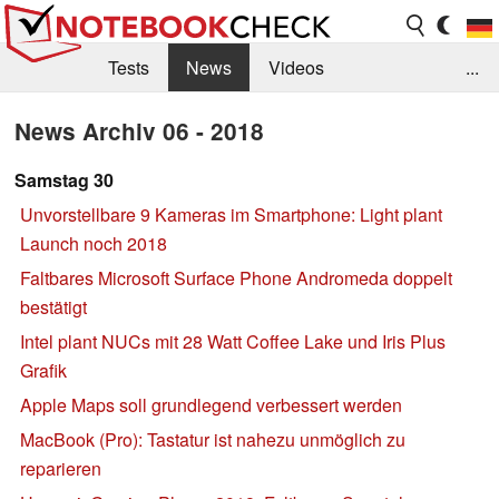
Tests
News
Videos
...
Benchmarks & Tech
Externe Tests
News Archiv 06 - 2018
Kaufberatung
Deals
Suche
Jobs
Samstag 30
Unvorstellbare 9 Kameras im Smartphone: Light plant
Forum
Launch noch 2018
Faltbares Microsoft Surface Phone Andromeda doppelt
bestätigt
Intel plant NUCs mit 28 Watt Coffee Lake und Iris Plus
Grafik
Apple Maps soll grundlegend verbessert werden
MacBook (Pro): Tastatur ist nahezu unmöglich zu
reparieren