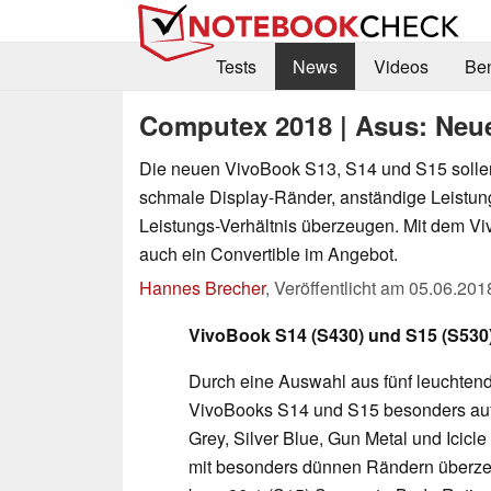
Tests
News
Videos
Be
Computex 2018 | Asus: Neu
Die neuen VivoBook S13, S14 und S15 solle
schmale Display-Ränder, anständige Leistung
Leistungs-Verhältnis überzeugen. Mit dem Vivo
auch ein Convertible im Angebot.
Hannes Brecher
,
Veröffentlicht am
05.06.201
VivoBook S14 (S430) und S15 (S530
Durch eine Auswahl aus fünf leuchtend
VivoBooks S14 und S15 besonders auffä
Grey, Silver Blue, Gun Metal und Icicle
mit besonders dünnen Rändern überzeu