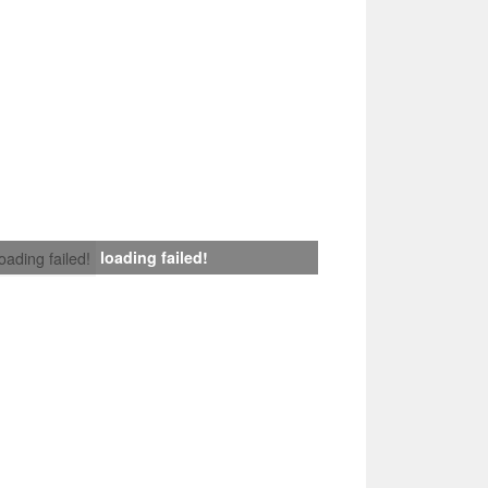
loading failed!
loading failed!