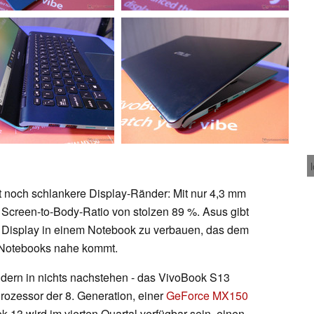
t noch schlankere Display-Ränder: Mit nur 4,3 mm
ne Screen-to-Body-Ratio von stolzen 89 %. Asus gibt
ll Display in einem Notebook zu verbauen, das dem
ll Notebooks nahe kommt.
dern in nichts nachstehen - das VivoBook S13
rozessor der 8. Generation, einer
GeForce MX150
13 wird im vierten Quartal verfügbar sein, einen