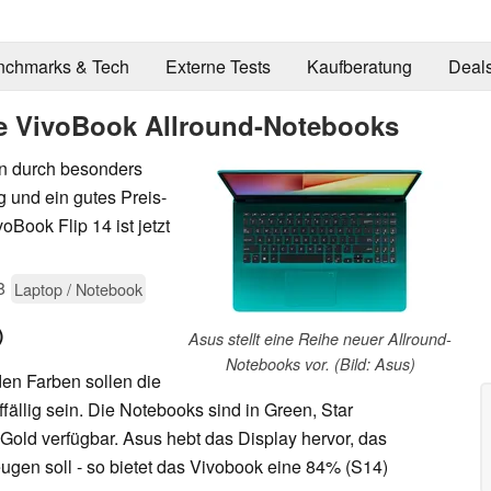
nchmarks & Tech
Externe Tests
Kaufberatung
Deal
e VivoBook Allround-Notebooks
n durch besonders
 und ein gutes Preis-
Book Flip 14 ist jetzt
8
Laptop / Notebook
)
Asus stellt eine Reihe neuer Allround-
Notebooks vor. (Bild: Asus)
en Farben sollen die
llig sein. Die Notebooks sind in Green, Star
 Gold verfügbar. Asus hebt das Display hervor, das
gen soll - so bietet das Vivobook eine 84% (S14)