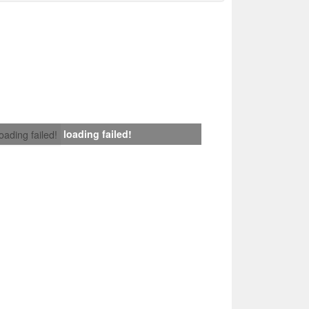
loading failed!
loading failed!