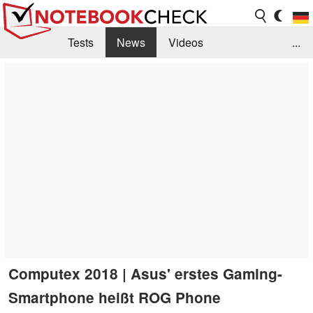
Tests
News
Videos
...
Benchmarks & Tech
Externe Tests
Kaufberatung
Deals
Suche
Jobs
Forum
Computex 2018 | Asus' erstes Gaming-
Smartphone heißt ROG Phone