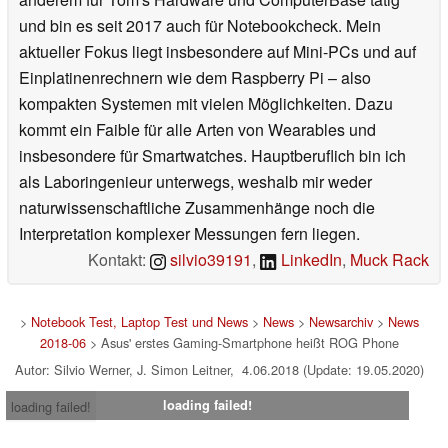
und bin es seit 2017 auch für Notebookcheck. Mein
aktueller Fokus liegt insbesondere auf Mini-PCs und auf
Einplatinenrechnern wie dem Raspberry Pi – also
kompakten Systemen mit vielen Möglichkeiten. Dazu
kommt ein Faible für alle Arten von Wearables und
insbesondere für Smartwatches. Hauptberuflich bin ich
als Laboringenieur unterwegs, weshalb mir weder
naturwissenschaftliche Zusammenhänge noch die
Interpretation komplexer Messungen fern liegen.
Kontakt:
silvio39191
,
LinkedIn
,
Muck Rack
>
Notebook Test, Laptop Test und News
>
News
>
Newsarchiv
>
News
2018-06
> Asus' erstes Gaming-Smartphone heißt ROG Phone
Autor: Silvio Werner, J. Simon Leitner, 4.06.2018 (Update: 19.05.2020)
loading failed!
loading failed!