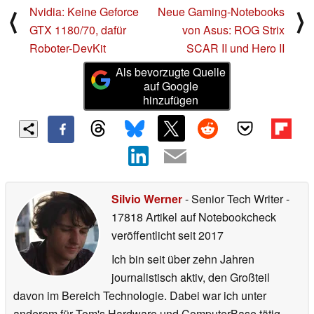
Nvidia: Keine Geforce
Neue Gaming-Notebooks
⟨
⟩
GTX 1180/70, dafür
von Asus: ROG Strix
Roboter-DevKit
SCAR II und Hero II
Als bevorzugte Quelle
auf Google
hinzufügen
Silvio Werner
- Senior Tech Writer
-
17818 Artikel auf Notebookcheck
veröffentlicht
seit 2017
Ich bin seit über zehn Jahren
journalistisch aktiv, den Großteil
davon im Bereich Technologie. Dabei war ich unter
anderem für Tom's Hardware und ComputerBase tätig