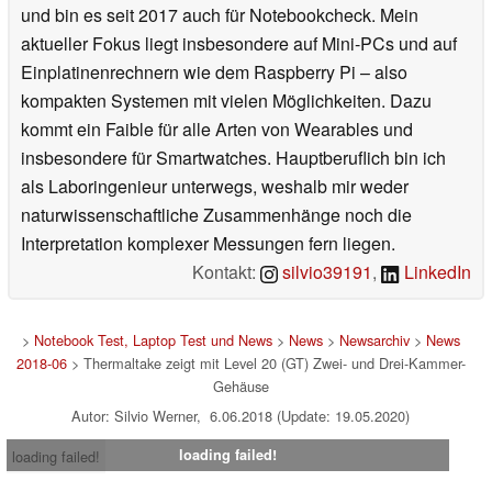
und bin es seit 2017 auch für Notebookcheck. Mein
aktueller Fokus liegt insbesondere auf Mini-PCs und auf
Einplatinenrechnern wie dem Raspberry Pi – also
kompakten Systemen mit vielen Möglichkeiten. Dazu
kommt ein Faible für alle Arten von Wearables und
insbesondere für Smartwatches. Hauptberuflich bin ich
als Laboringenieur unterwegs, weshalb mir weder
naturwissenschaftliche Zusammenhänge noch die
Interpretation komplexer Messungen fern liegen.
Kontakt:
silvio39191
,
LinkedIn
>
Notebook Test, Laptop Test und News
>
News
>
Newsarchiv
>
News
2018-06
> Thermaltake zeigt mit Level 20 (GT) Zwei- und Drei-Kammer-
Gehäuse
Autor: Silvio Werner, 6.06.2018 (Update: 19.05.2020)
loading failed!
loading failed!