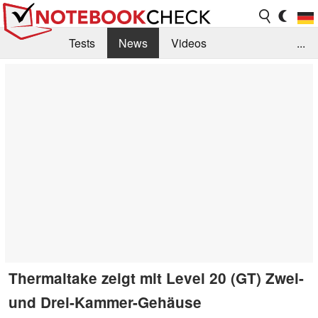
Tests
News
Videos
...
Benchmarks & Tech
Externe Tests
Kaufberatung
Deals
Suche
Jobs
Forum
Thermaltake zeigt mit Level 20 (GT) Zwei-
und Drei-Kammer-Gehäuse