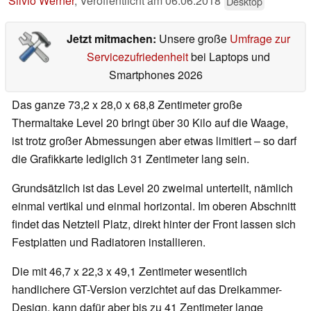
Silvio Werner
,
Veröffentlicht am
06.06.2018
Desktop
Jetzt mitmachen:
Unsere große
Umfrage zur
Servicezufriedenheit
bei Laptops und
Smartphones 2026
Das ganze 73,2 x 28,0 x 68,8 Zentimeter große
Thermaltake Level 20 bringt über 30 Kilo auf die Waage,
ist trotz großer Abmessungen aber etwas limitiert – so darf
die Grafikkarte lediglich 31 Zentimeter lang sein.
Grundsätzlich ist das Level 20 zweimal unterteilt, nämlich
einmal vertikal und einmal horizontal. Im oberen Abschnitt
findet das Netzteil Platz, direkt hinter der Front lassen sich
Festplatten und Radiatoren installieren.
Die mit 46,7 x 22,3 x 49,1 Zentimeter wesentlich
handlichere GT-Version verzichtet auf das Dreikammer-
Design, kann dafür aber bis zu 41 Zentimeter lange