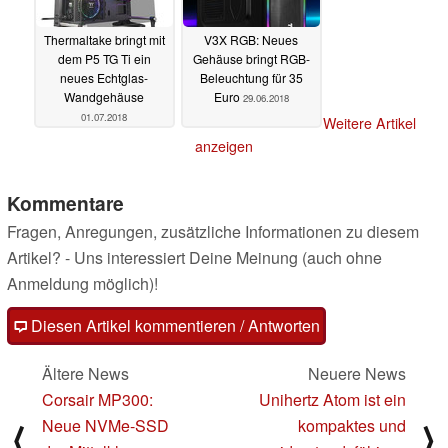
Thermaltake bringt mit
V3X RGB: Neues
dem P5 TG Ti ein
Gehäuse bringt RGB-
neues Echtglas-
Beleuchtung für 35
Wandgehäuse
Euro
29.06.2018
01.07.2018
Weitere Artikel
anzeigen
Kommentare
Fragen, Anregungen, zusätzliche Informationen zu diesem
Artikel? - Uns interessiert Deine Meinung (auch ohne
Anmeldung möglich)!
Diesen Artikel kommentieren / Antworten
Ältere News
Neuere News
Corsair MP300:
Unihertz Atom ist ein
Neue NVMe-SSD
kompaktes und
⟨
⟩