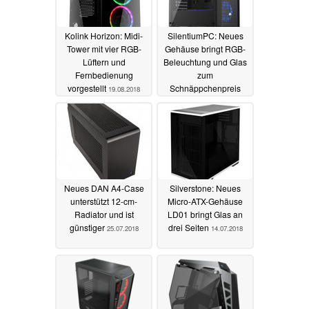
Kolink Horizon: Midi-
SilentiumPC: Neues
Tower mit vier RGB-
Gehäuse bringt RGB-
Lüftern und
Beleuchtung und Glas
Fernbedienung
zum
vorgestellt
Schnäppchenpreis
19.08.2018
17.08.2018
Neues DAN A4-Case
Silverstone: Neues
unterstützt 12-cm-
Micro-ATX-Gehäuse
Radiator und ist
LD01 bringt Glas an
günstiger
drei Seiten
25.07.2018
14.07.2018