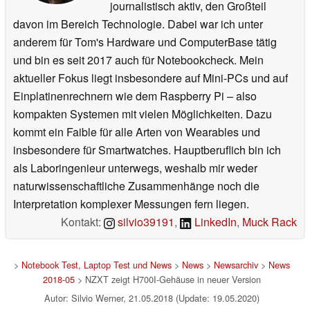
journalistisch aktiv, den Großteil
davon im Bereich Technologie. Dabei war ich unter
anderem für Tom's Hardware und ComputerBase tätig
und bin es seit 2017 auch für Notebookcheck. Mein
aktueller Fokus liegt insbesondere auf Mini-PCs und auf
Einplatinenrechnern wie dem Raspberry Pi – also
kompakten Systemen mit vielen Möglichkeiten. Dazu
kommt ein Faible für alle Arten von Wearables und
insbesondere für Smartwatches. Hauptberuflich bin ich
als Laboringenieur unterwegs, weshalb mir weder
naturwissenschaftliche Zusammenhänge noch die
Interpretation komplexer Messungen fern liegen.
Kontakt:
silvio39191
,
LinkedIn
,
Muck Rack
>
Notebook Test, Laptop Test und News
>
News
>
Newsarchiv
>
News
2018-05
> NZXT zeigt H700I-Gehäuse in neuer Version
Autor: Silvio Werner, 21.05.2018 (Update: 19.05.2020)