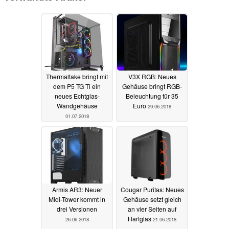
Thermaltake bringt mit
V3X RGB: Neues
dem P5 TG Ti ein
Gehäuse bringt RGB-
neues Echtglas-
Beleuchtung für 35
Wandgehäuse
Euro
29.06.2018
01.07.2018
Armis AR3: Neuer
Cougar Puritas: Neues
Midi-Tower kommt in
Gehäuse setzt gleich
drei Versionen
an vier Seiten auf
Hartglas
26.06.2018
21.06.2018