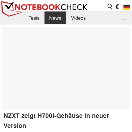
Tests
News
Videos
...
Benchmarks & Tech
Externe Tests
Kaufberatung
Deals
Suche
Jobs
Forum
NZXT zeigt H700I-Gehäuse in neuer
Version