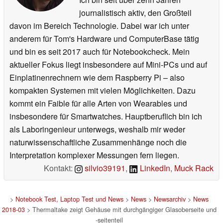
journalistisch aktiv, den Großteil
davon im Bereich Technologie. Dabei war ich unter
anderem für Tom's Hardware und ComputerBase tätig
und bin es seit 2017 auch für Notebookcheck. Mein
aktueller Fokus liegt insbesondere auf Mini-PCs und auf
Einplatinenrechnern wie dem Raspberry Pi – also
kompakten Systemen mit vielen Möglichkeiten. Dazu
kommt ein Faible für alle Arten von Wearables und
insbesondere für Smartwatches. Hauptberuflich bin ich
als Laboringenieur unterwegs, weshalb mir weder
naturwissenschaftliche Zusammenhänge noch die
Interpretation komplexer Messungen fern liegen.
Kontakt:
silvio39191
,
LinkedIn
,
Muck Rack
>
Notebook Test, Laptop Test und News
>
News
>
Newsarchiv
>
News
2018-03
> Thermaltake zeigt Gehäuse mit durchgängiger Glasoberseite und
-seitenteil