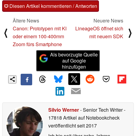
Diesen Artikel kommentieren / Antworten
Ältere News
Neuere News
Canon: Prototypen mit KI
LineageOS öffnet sich
⟨
⟩
oder einem 100-400mm
mit neuem SDK
Zoom fürs Smartphone
Als bevorzugte Quelle
auf Google
hinzufügen
Silvio Werner
- Senior Tech Writer
-
17818 Artikel auf Notebookcheck
veröffentlicht
seit 2017
Ich bin seit über zehn Jahren