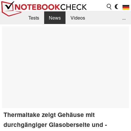
Tests
News
Videos
...
Benchmarks & Tech
Externe Tests
Kaufberatung
Deals
Suche
Jobs
Forum
Thermaltake zeigt Gehäuse mit
durchgängiger Glasoberseite und -