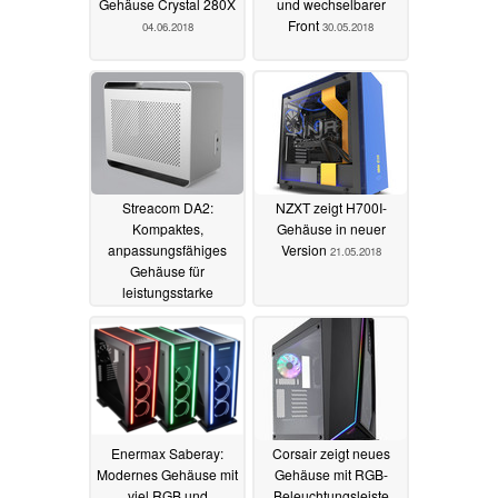
Gehäuse Crystal 280X
und wechselbarer
Front
04.06.2018
30.05.2018
Streacom DA2:
NZXT zeigt H700I-
Kompaktes,
Gehäuse in neuer
anpassungsfähiges
Version
21.05.2018
Gehäuse für
leistungsstarke
Komponenten
vorgestellt
25.05.2018
Enermax Saberay:
Corsair zeigt neues
Modernes Gehäuse mit
Gehäuse mit RGB-
viel RGB und
Beleuchtungsleiste