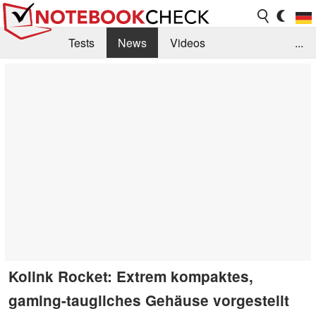
Tests
News
Videos
...
Benchmarks & Tech
Externe Tests
Kaufberatung
Deals
Suche
Jobs
Forum
Kolink Rocket: Extrem kompaktes,
gaming-taugliches Gehäuse vorgestellt