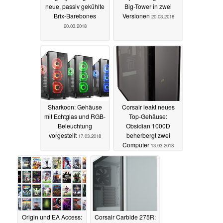
neue, passiv gekühlte
Big-Tower in zwei
Brix-Barebones
Versionen
20.03.2018
20.03.2018
Sharkoon: Gehäuse
Corsair leakt neues
mit Echtglas und RGB-
Top-Gehäuse:
Beleuchtung
Obsidian 1000D
vorgestellt
beherbergt zwei
17.03.2018
Computer
13.03.2018
Origin und EA Access:
Corsair Carbide 275R: