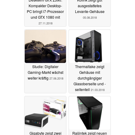
Kompakter Desktop-
ausgestattetes
PC bringt i7-Prozessor
Levante-Gehäuse
und GTX 1080 mit
05.08.2018
27.11.2018
Studie: Digitaler
Thermaltake zeigt
Gaming-Markt wächst
Gehäuse mit
weiter kräftig
durchgängiger
27.06.2018
Glasoberseite und -
seitenteil
21.03.2018
Gigabyte zeigt zwei
Raijintek zeigt neuen