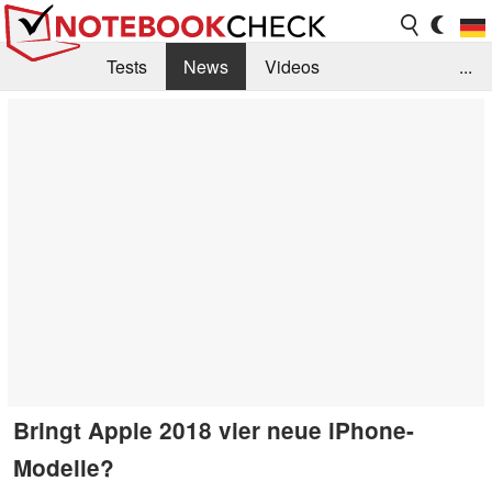
Tests
News
Videos
...
Benchmarks & Tech
Externe Tests
Kaufberatung
Deals
Suche
Jobs
Forum
Bringt Apple 2018 vier neue iPhone-
Modelle?