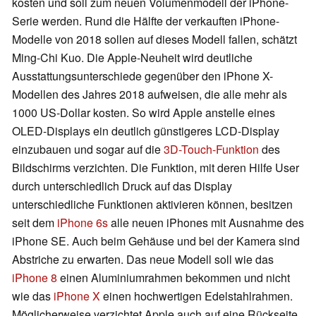
kosten und soll zum neuen Volumenmodell der iPhone-
Serie werden. Rund die Hälfte der verkauften iPhone-
Modelle von 2018 sollen auf dieses Modell fallen, schätzt
Ming-Chi Kuo. Die Apple-Neuheit wird deutliche
Ausstattungsunterschiede gegenüber den iPhone X-
Modellen des Jahres 2018 aufweisen, die alle mehr als
1000 US-Dollar kosten. So wird Apple anstelle eines
OLED-Displays ein deutlich günstigeres LCD-Display
einzubauen und sogar auf die
3D-Touch-Funktion
des
Bildschirms verzichten. Die Funktion, mit deren Hilfe User
durch unterschiedlich Druck auf das Display
unterschiedliche Funktionen aktivieren können, besitzen
seit dem
iPhone 6s
alle neuen iPhones mit Ausnahme des
iPhone SE. Auch beim Gehäuse und bei der Kamera sind
Abstriche zu erwarten. Das neue Modell soll wie das
iPhone 8
einen Aluminiumrahmen bekommen und nicht
wie das
iPhone X
einen hochwertigen Edelstahlrahmen.
Möglicherweise verzichtet Apple auch auf eine Rückseite