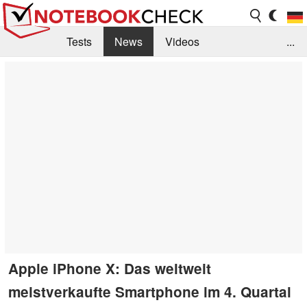
Tests
News
Videos
...
Benchmarks & Tech
Externe Tests
Kaufberatung
Deals
Suche
Jobs
Forum
Apple iPhone X: Das weltweit
meistverkaufte Smartphone im 4. Quartal