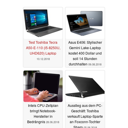
Test Toshiba Tecra
Asus E406: Stylischer
A50-E-110 (i5-8250U,
Gemini Lake-Laptop
UHD620) Laptop
kostet 400 Dollar und
soll 14 Stunden
10.12.2018
durchhalten
09.08.2018
Intels CPU-Zeitplan
Ausstieg aus dem PC-
bringt Notebook-
Geschäft: Toshiba
Hersteller in
verkauft Laptop-Sparte
Bedrängnis
an Foxconn-Tochter
28.06.2018
Sharp
05.06.2018