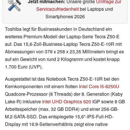
Jetzt mitmachen:
Unsere große
Umfrage zur
Servicezufriedenheit
bei Laptops und
Smartphones 2026
Toshiba legt für Businesskunden in Deutschland ein
weiteres Premium-Modell der Laptop-Serie Tecra Z50-E
auf. Das 15,6-Zoll-Business-Laptop Tecra Z50-E-10R mit
Abmessungen von 379 x 258 x 23,35 Millimetern bringt es
auf ein Gewicht von rund 2 Kilogramm und kostet knapp
1.700 Euro (UVP).
Ausgestattet ist das Notebook Tecra Z50-E-10R bei den
Kernkomponenten mit einem flotten
Intel Core i5-8250U
Quadcore-Prozessor (8 Threads) der 8. Generation (Kaby
Lake-R) inklusive
Intel UHD Graphics 620
IGP sowie 8 GB
Arbeitsspeicher (max. 32 GB DDR4) und einer 256-GB-
M.2-SATA-SSD. Das entspiegelte 15,6"-IPS-Full-HD-
Display mit 16:9-Seitenverhältnis zeigt eine native