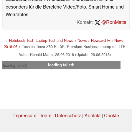
besonders für die Bereiche Video/Foto, Smart Home und
Wearables.
Kontakt:
@RonMatta
>
Notebook Test, Laptop Test und News
>
News
>
Newsarchiv
>
News
2018-06
> Toshiba Tecra Z50-E-10R: Premium-Business-Laptop mit LTE
Autor: Ronald Matta, 26.06.2018 (Update: 26.06.2018)
loading failed!
loading failed!
Impressum
|
Team
|
Datenschutz
|
Kontakt
|
Cookie
Einstellungen
| 05.08.2026 08:06
* Beim Kauf über einen Affiliate-Link kann Notebookcheck eine Vergütung