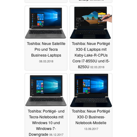
Toshiba: Neue Satellite
Toshiba: Neue Portégé
Pro und Tecra
X30-E Laptops mit
Business-Laptops
Kaby-Lake-R-CPUs
Core i7-8550U und i5-
08.03.2018
8250U
02.03.2018
Toshiba: Portégé- und
Toshiba: Neue Portégé
Tecra-Notebooks mit
X30-D Business-
Windows 10 und
Notebook-Modelle
Windows-7-
13.09.2017
Downgrade
06.12.2017