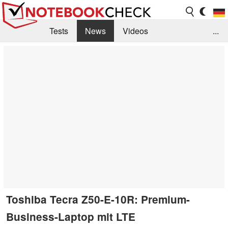
Tests
News
Videos
...
Benchmarks & Tech
Externe Tests
Kaufberatung
Deals
Suche
Jobs
Forum
Toshiba Tecra Z50-E-10R: Premium-
Business-Laptop mit LTE