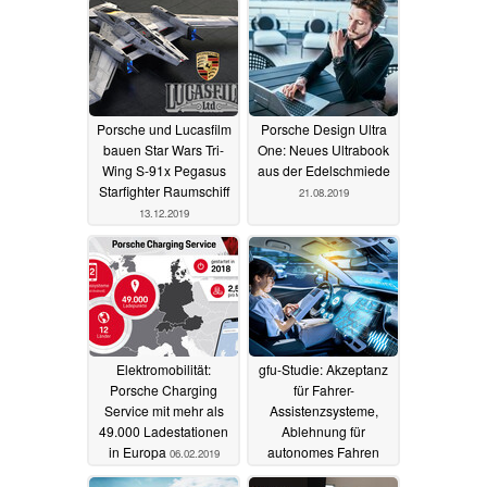
Porsche und Lucasfilm
Porsche Design Ultra
bauen Star Wars Tri-
One: Neues Ultrabook
Wing S-91x Pegasus
aus der Edelschmiede
Starfighter Raumschiff
21.08.2019
13.12.2019
Elektromobilität:
gfu-Studie: Akzeptanz
Porsche Charging
für Fahrer-
Service mit mehr als
Assistenzsysteme,
49.000 Ladestationen
Ablehnung für
in Europa
autonomes Fahren
06.02.2019
10.10.2018