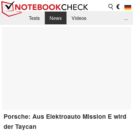
Tests
News
Videos
...
Benchmarks & Tech
Externe Tests
Kaufberatung
Deals
Suche
Jobs
Forum
Porsche: Aus Elektroauto Mission E wird
der Taycan