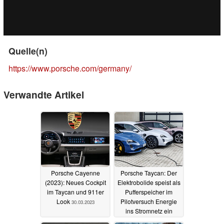
Quelle(n)
https://www.porsche.com/germany/
Verwandte Artikel
Porsche Cayenne
Porsche Taycan: Der
(2023): Neues Cockpit
Elektrobolide speist als
im Taycan und 911er
Pufferspeicher im
Look
Pilotversuch Energie
30.03.2023
ins Stromnetz ein
08.04.2022