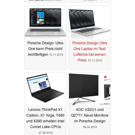
Porsche Design: Ultra
Porsche Design Ultra
One kann Preis nicht
One Laptop im Test:
rechtfertigen
Lüfterlos hat seinen
10.11.2019
Preis.
07.11.2019
Lenovo ThinkPad X1
AOC U32U1 und
Carbon, X1 Yoga, T490
Q27T1: Neue Monitore
und X390 erhalten Intel
im Porsche-Design
Comet Lake-CPUs
09.04.2019
27.08.2019