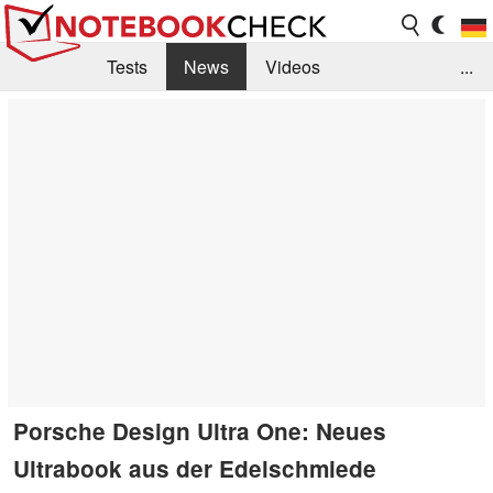
Tests
News
Videos
...
Benchmarks & Tech
Externe Tests
Kaufberatung
Deals
Suche
Jobs
Forum
Porsche Design Ultra One: Neues
Ultrabook aus der Edelschmiede